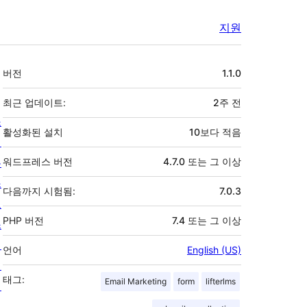
지원
기
버전
1.1.0
초
최근 업데이트:
2주
전
소
활성화된 설치
10보다 적음
개
뉴
워드프레스 버전
4.7.0 또는 그 이상
스
다음까지 시험됨:
7.0.3
호
PHP 버전
7.4 또는 그 이상
스
팅
언어
English (US)
개
태그:
Email Marketing
form
lifterlms
인
정