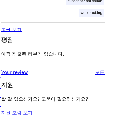
subscriber collection
보
web tracking
고급 보기
쇼
평점
케
이
아직 제출된 리뷰가 없습니다.
스
테
리
Your review
모든
마
뷰
지원
플
보
러
기
할 말 있으신가요? 도움이 필요하신가요?
그
지원 포럼 보기
인
패
턴