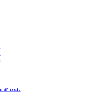
배
우
기
지
원
개
발
자
도
구
ordPress.tv
↗