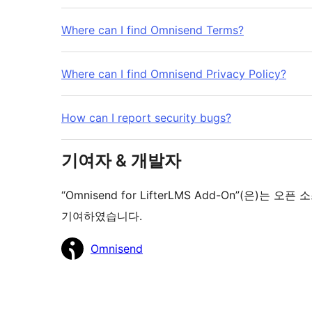
Where can I find Omnisend Terms?
Where can I find Omnisend Privacy Policy?
How can I report security bugs?
기여자 & 개발자
“Omnisend for LifterLMS Add-On”(은
기여하였습니다.
기
Omnisend
여
자