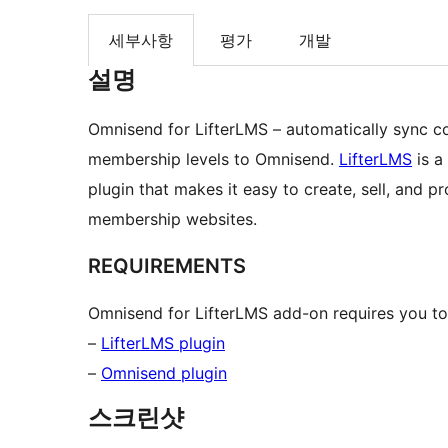
세부사항
평가
개발
설명
Omnisend for LifterLMS – automatically sync co
membership levels to Omnisend.
LifterLMS
is a
plugin that makes it easy to create, sell, and 
membership websites.
REQUIREMENTS
Omnisend for LifterLMS add-on requires you to i
–
LifterLMS plugin
–
Omnisend plugin
스크린샷