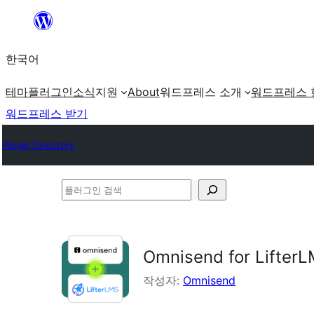
콘
텐
한국어
츠
로
테마
플러그인
소식
지원
About
워드프레스 소개
워드프레스 
바
워드프레스 받기
로
Plugin Directory
가
기
플
러
그
인
Omnisend for Lifter
검
작성자:
Omnisend
색