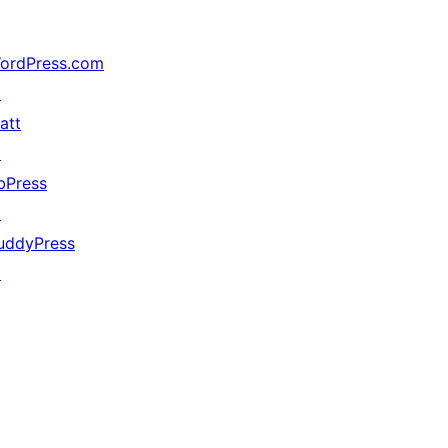
ordPress.com
↗
att
↗
bPress
↗
uddyPress
↗