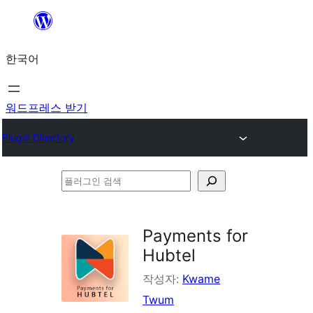
콘
텐
한국어
츠
로
바
워드프레스 받기
로
Plugin Directory
가
기
플
러
그
Payments for
인
Hubtel
검
작성자:
Kwame
색
Twum