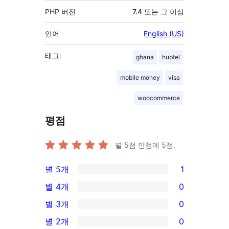
PHP 버전
7.4 또는 그 이상
언어
English (US)
태그:
ghana
hubtel
mobile money
visa
woocommerce
평점
별 5점 만점에
5
점.
별 5개
1
1/5-
별 4개
0
별
0/4-
별 3개
0
점
별
0/3-
별 2개
0
후
점
별
0/2-