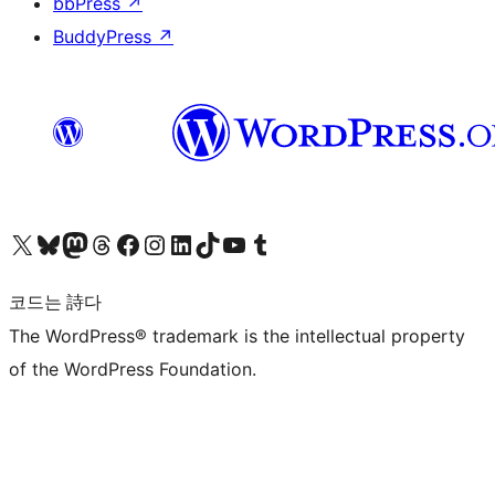
bbPress
↗
BuddyPress
↗
X(이전 트위터) 계정 방문하기
블루스카이 계정 방문하기
마스토돈 계정 방문하기
스레드 계정 방문하기
페이스북 페이지 방문하기
인스타그램 계정 방문하기
LinkedIn 계정 방문하기
틱톡 계정 방문하기
유튜브 채널 방문하기
텀블러 계정 방문하기
코드는 詩다
The WordPress® trademark is the intellectual property
of the WordPress Foundation.