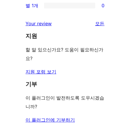
기
별 1개
0
후
점
별
0/1-
기
후
점
별
리
Your review
모든
기
후
점
뷰
기
지원
후
보
기
기
할 말 있으신가요? 도움이 필요하신가
요?
지원 포럼 보기
기부
이 플러그인이 발전하도록 도우시겠습
니까?
이 플러그인에 기부하기