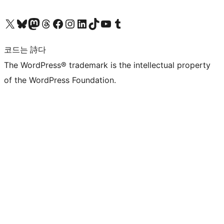
X(이전 트위터) 계정 방문하기
블루스카이 계정 방문하기
마스토돈 계정 방문하기
스레드 계정 방문하기
페이스북 페이지 방문하기
인스타그램 계정 방문하기
LinkedIn 계정 방문하기
틱톡 계정 방문하기
유튜브 채널 방문하기
텀블러 계정 방문하기
코드는 詩다
The WordPress® trademark is the intellectual property
of the WordPress Foundation.