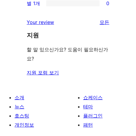
기
별 1개
0
후
점
별
0/1-
기
후
점
별
Your review
모든
기
후
점
리
기
지원
후
뷰
기
보
할 말 있으신가요? 도움이 필요하신가
기
요?
지원 포럼 보기
소개
쇼케이스
뉴스
테마
호스팅
플러그인
개인정보
패턴