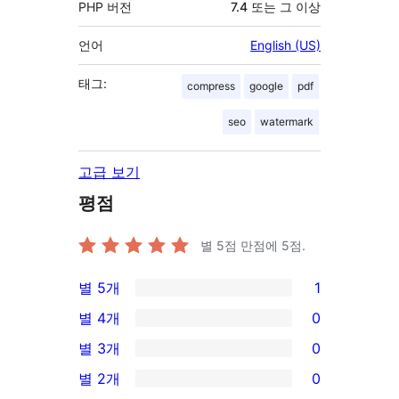
PHP 버전
7.4 또는 그 이상
언어
English (US)
태그:
compress
google
pdf
seo
watermark
고급 보기
평점
별 5점 만점에
5
점.
별 5개
1
1/5-
별 4개
0
별
0/4-
별 3개
0
점
별
0/3-
별 2개
0
후
점
별
0/2-