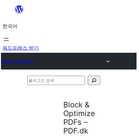
콘
텐
한국어
츠
로
바
워드프레스 받기
로
Plugin Directory
가
기
플
러
그
Block &
인
Optimize
검
PDFs –
색
PDF.dk