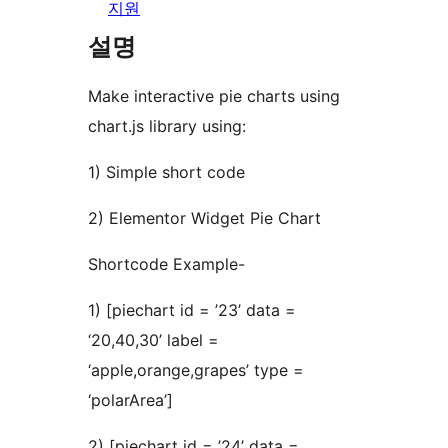
지원
설명
Make interactive pie charts using
chart.js library using:
1) Simple short code
2) Elementor Widget Pie Chart
Shortcode Example-
1) [piechart id = ’23’ data =
‘20,40,30’ label =
‘apple,orange,grapes’ type =
‘polarArea’]
2) [piechart id = ’24’ data =