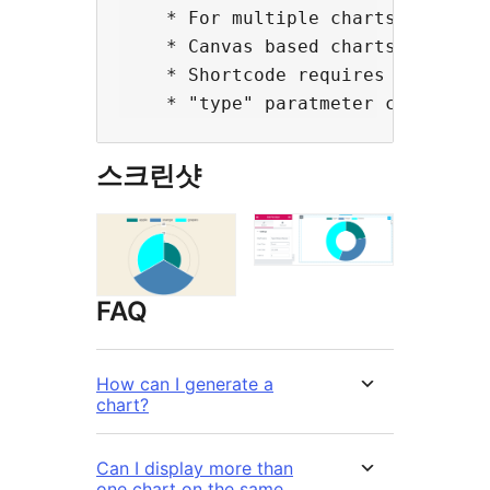
    * For multiple charts on same 
    * Canvas based charts</li>

    * Shortcode requires 4 paramet
스크린샷
FAQ
How can I generate a
chart?
Can I display more than
one chart on the same