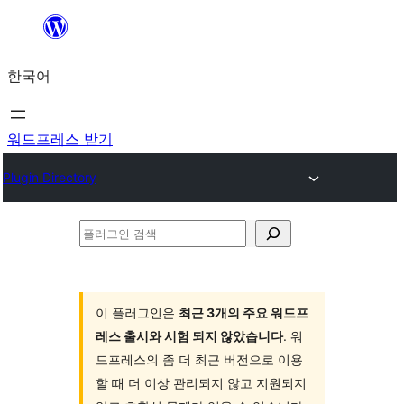
콘
텐
한국어
츠
로
바
워드프레스 받기
로
Plugin Directory
가
기
플
러
그
인
이 플러그인은
최근 3개의 주요 워드프
레스 출시와 시험 되지 않았습니다
. 워
검
드프레스의 좀 더 최근 버전으로 이용
색
할 때 더 이상 관리되지 않고 지원되지