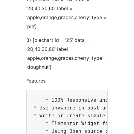
‘20,40,30,60’ label =
‘apple,orange,grapes,cherry’ type =
‘pie’]
3) [piechart id = ’25’ data =
‘20,40,30,60’ label =
‘apple,orange,grapes,cherry’ type =
‘doughnut’]
Features
    * 100% Responsive and interact
* Use anywhere in post and pages.

* Write or Create simple short cod
    * Elementor Widget for live ed
    * Using Open source chart.js J