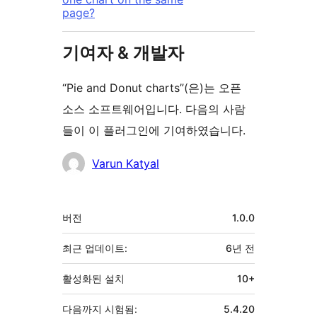
page?
기여자 & 개발자
“Pie and Donut charts”(은)는 오픈
소스 소프트웨어입니다. 다음의 사람
들이 이 플러그인에 기여하였습니다.
기
Varun Katyal
여
자
기
버전
1.0.0
초
최근 업데이트:
6년
전
활성화된 설치
10+
다음까지 시험됨:
5.4.20