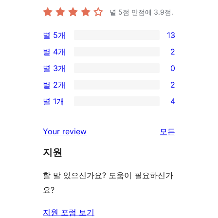
별 5점 만점에
3.9
점.
별 5개
13
13/5-
별 4개
2
별
2/4-
별 3개
0
점
별
0/3-
별 2개
2
후
점
별
2/2-
기
별 1개
4
후
점
별
4/1-
기
후
점
별
리
Your review
모든
기
후
점
뷰
기
지원
후
보
기
기
할 말 있으신가요? 도움이 필요하신가
요?
지원 포럼 보기