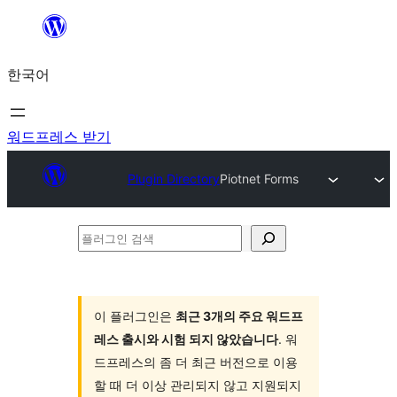
콘
텐
한국어
츠
로
바
워드프레스 받기
로
Plugin Directory
Piotnet Forms
가
기
플
러
그
인
이 플러그인은
최근 3개의 주요 워드프
레스 출시와 시험 되지 않았습니다
. 워
검
드프레스의 좀 더 최근 버전으로 이용
색
할 때 더 이상 관리되지 않고 지원되지