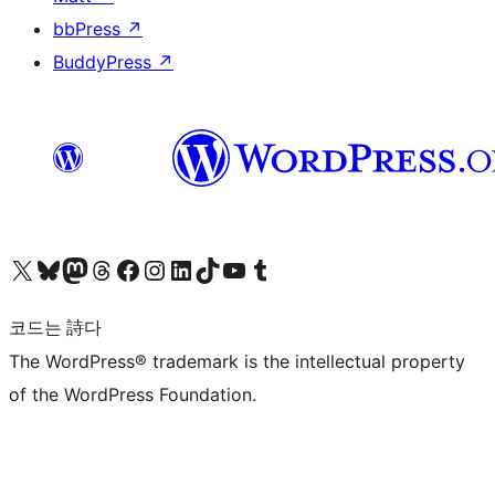
bbPress
↗
BuddyPress
↗
X(이전 트위터) 계정 방문하기
블루스카이 계정 방문하기
마스토돈 계정 방문하기
스레드 계정 방문하기
페이스북 페이지 방문하기
인스타그램 계정 방문하기
LinkedIn 계정 방문하기
틱톡 계정 방문하기
유튜브 채널 방문하기
텀블러 계정 방문하기
코드는 詩다
The WordPress® trademark is the intellectual property
of the WordPress Foundation.