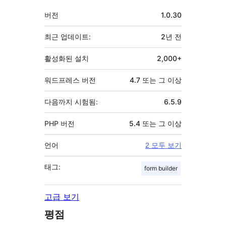
기
버전
1.0.30
초
최근 업데이트:
2년
전
활성화된 설치
2,000+
워드프레스 버전
4.7 또는 그 이상
다음까지 시험됨:
6.5.9
PHP 버전
5.4 또는 그 이상
언어
2 모두 보기
태그:
form builder
고급 보기
평점