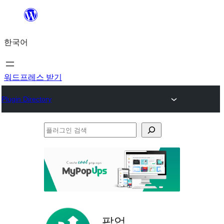
콘
텐
한국어
츠
로
바
워드프레스 받기
로
Plugin Directory
가
기
플
러
그
인
검
색
팝업