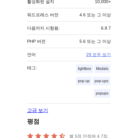
활성화된 설치
10,000+
워드프레스 버전
4.6 또는 그 이상
다음까지 시험됨:
6.8.7
PHP 버전
5.6 또는 그 이상
언어
29 모두 보기
태그:
lightbox
Modals
pop up
pop-ups
popups
고급 보기
평점
별 5점 만점에
4.7
점.