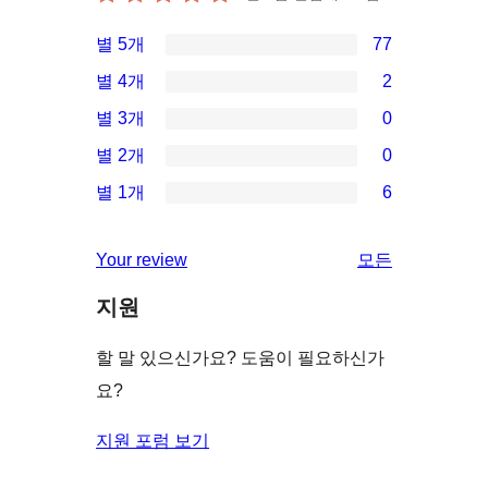
별 5개
77
77/5-
별 4개
2
별
2/4-
별 3개
0
점
별
0/3-
별 2개
0
후
점
별
0/2-
기
별 1개
6
후
점
별
6/1-
기
후
점
별
Your review
모든
기
후
점
리
기
지원
후
뷰
기
보
할 말 있으신가요? 도움이 필요하신가
기
요?
지원 포럼 보기