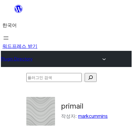
콘
텐
한국어
츠
로
바
워드프레스 받기
로
Plugin Directory
가
기
플
러
그
인
primail
검
작성자:
markcummins
색