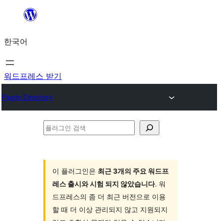
콘
텐
한국어
츠
로
바
워드프레스 받기
로
Plugin Directory
가
기
플
러
그
인
이 플러그인은
최근 3개의 주요 워드프
레스 출시와 시험 되지 않았습니다
. 워
검
드프레스의 좀 더 최근 버전으로 이용
색
할 때 더 이상 관리되지 않고 지원되지