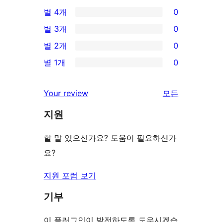
2/5-
별 4개
0
별
0/4-
별 3개
0
점
별
0/3-
별 2개
0
후
점
별
0/2-
기
별 1개
0
후
점
별
0/1-
기
후
점
별
리
Your review
모든
기
후
점
뷰
기
지원
후
보
기
기
할 말 있으신가요? 도움이 필요하신가
요?
지원 포럼 보기
기부
이 플러그인이 발전하도록 도우시겠습