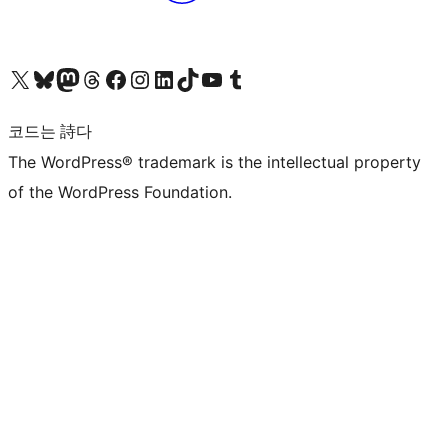
X(이전 트위터) 계정 방문하기
블루스카이 계정 방문하기
마스토돈 계정 방문하기
스레드 계정 방문하기
페이스북 페이지 방문하기
인스타그램 계정 방문하기
LinkedIn 계정 방문하기
틱톡 계정 방문하기
유튜브 채널 방문하기
텀블러 계정 방문하기
코드는 詩다
The WordPress® trademark is the intellectual property
of the WordPress Foundation.