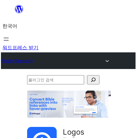
콘
텐
한국어
츠
로
바
워드프레스 받기
로
Plugin Directory
가
기
플
러
그
인
검
색
Logos