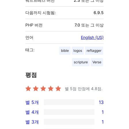
워드프레스 버전
2.3 또는 그 이상
다음까지 시험됨:
6.9.5
PHP 버전
7.0 또는 그 이상
언어
English (US)
태그:
bible
logos
reftagger
scripture
Verse
평점
별 5점 만점에
4.8
점.
별 5개
13
13/5-
별 4개
1
별
1/4-
별 3개
1
점
별
1/3-