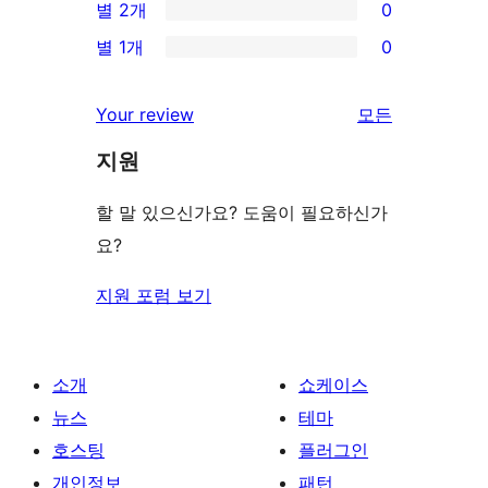
별 2개
0
후
점
별
0/2-
기
별 1개
0
후
점
별
0/1-
기
후
점
별
리
Your review
모든
기
후
점
뷰
기
지원
후
보
기
기
할 말 있으신가요? 도움이 필요하신가
요?
지원 포럼 보기
소개
쇼케이스
뉴스
테마
호스팅
플러그인
개인정보
패턴