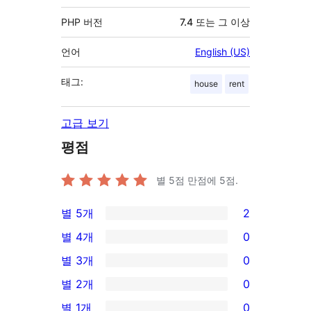
PHP 버전
7.4 또는 그 이상
언어
English (US)
태그:
house
rent
고급 보기
평점
별 5점 만점에
5
점.
별 5개
2
2/5-
별 4개
0
별
0/4-
별 3개
0
점
별
0/3-
별 2개
0
후
점
별
0/2-
기
별 1개
0
후