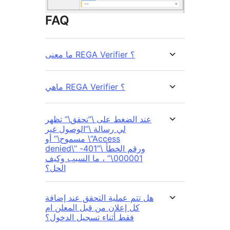
FAQ
ما معنى REGA Verifier ؟
ماهي REGA Verifier ؟
عند الضغط على \”تحقق\” تظهر
لي رسالة \”الوصول غير
مسموح\” أو \”Access
denied\” ورقم الخطأ \”401-
000001\” ، ما السبب وكيف
الحل؟
هل تتم عملية التحقق عند إضافة
كل إعلان من قبل المعلن ام
فقط أثناء تسجيل الدخول؟