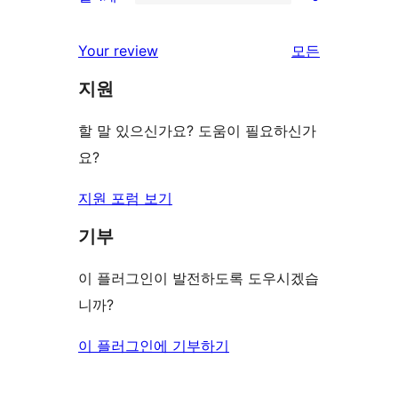
점
별
0/1-
기
후
점
별
Your review
모든
기
후
점
리
기
지원
후
뷰
기
보
할 말 있으신가요? 도움이 필요하신가
기
요?
지원 포럼 보기
기부
이 플러그인이 발전하도록 도우시겠습
니까?
이 플러그인에 기부하기