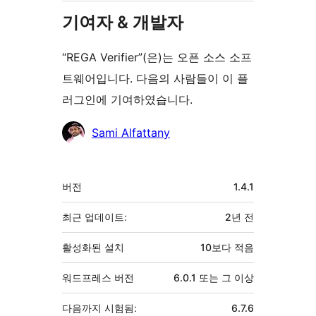
기여자 & 개발자
“REGA Verifier”(은)는 오픈 소스 소프
트웨어입니다. 다음의 사람들이 이 플
러그인에 기여하였습니다.
기
Sami Alfattany
여
자
기
버전
1.4.1
초
최근 업데이트:
2년
전
활성화된 설치
10보다 적음
워드프레스 버전
6.0.1 또는 그 이상
다음까지 시험됨:
6.7.6