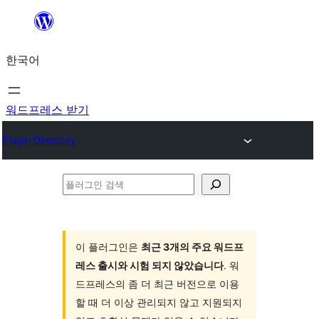
콘
텐
한국어
츠
로
바
워드프레스 받기
로
Plugin Directory
가
기
플
러
그
인
이 플러그인은
최근 3개의 주요 워드프
레스 출시와 시험 되지 않았습니다
. 워
검
드프레스의 좀 더 최근 버전으로 이용
색
할 때 더 이상 관리되지 않고 지원되지