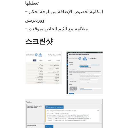
تعطيلها
– إمكانية تخصيص الإضافة من لوحة تحكم
ووردبريس
– متلائمة مع الثيم الخاص بموقعك
스크린샷