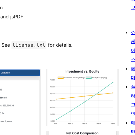
on
s and jsPDF
r. See
for details.
license.txt