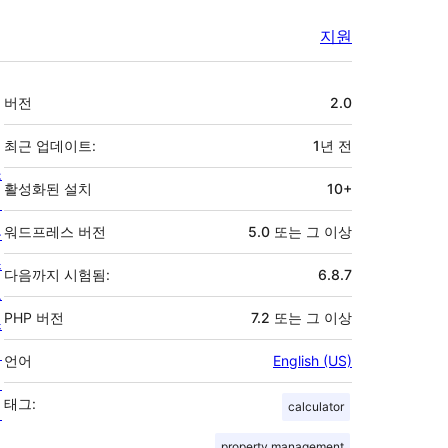
지원
기
버전
2.0
초
최근 업데이트:
1년
전
소
활성화된 설치
10+
개
뉴
워드프레스 버전
5.0 또는 그 이상
스
다음까지 시험됨:
6.8.7
호
PHP 버전
7.2 또는 그 이상
스
팅
언어
English (US)
개
태그:
calculator
인
정
property management