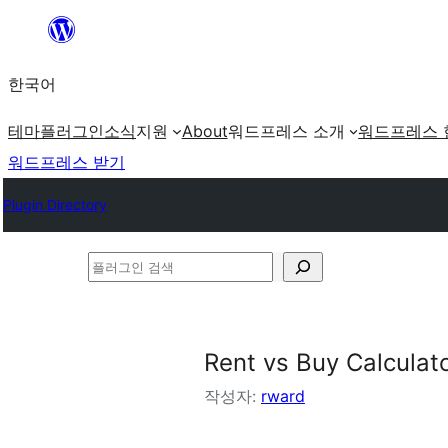
콘
텐
한국어
츠
로
테마
플러그인
소식
지원
About
워드프레스 소개
워드프레스 
바
워드프레스 받기
로
Plugin Directory
가
기
플
러
그
인
Rent vs Buy Calculat
검
작성자:
rward
색