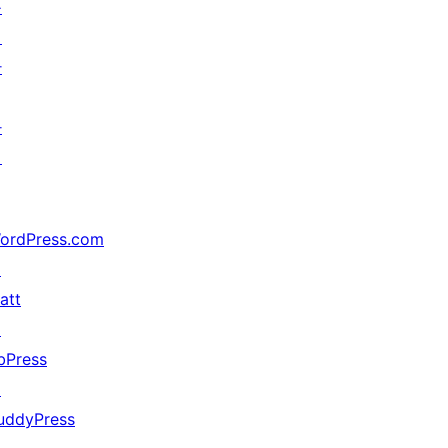
를
위
한
가
지
ordPress.com
↗
att
↗
bPress
↗
uddyPress