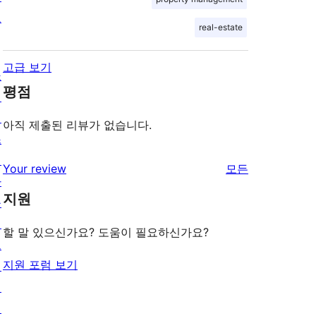
보
real-estate
고급 보기
쇼
평점
케
이
아직 제출된 리뷰가 없습니다.
스
테
리
Your review
모든
마
뷰
지원
플
보
러
기
할 말 있으신가요? 도움이 필요하신가요?
그
지원 포럼 보기
인
패
턴