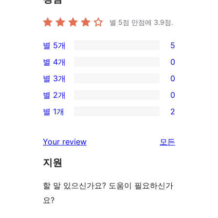
별 5점 만점에
3.9
점.
별 5개
5
5/5-
별 4개
0
별
0/4-
별 3개
0
점
별
0/3-
별 2개
0
후
점
별
0/2-
기
별 1개
2
후
점
별
2/1-
기
후
점
별
리
Your review
모든
기
후
점
뷰
기
지원
후
보
기
기
할 말 있으신가요? 도움이 필요하신가
요?