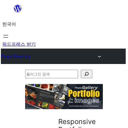
콘
텐
한국어
츠
로
바
워드프레스 받기
로
Plugin Directory
가
기
플
러
그
인
검
색
Responsive