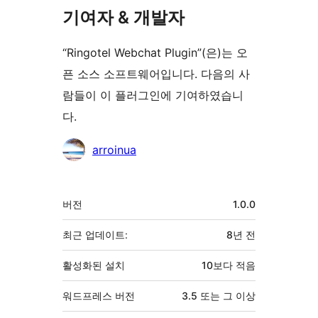
기여자 & 개발자
“Ringotel Webchat Plugin”(은)는 오
픈 소스 소프트웨어입니다. 다음의 사
람들이 이 플러그인에 기여하였습니
다.
기
arroinua
여
자
기
버전
1.0.0
초
최근 업데이트:
8년
전
활성화된 설치
10보다 적음
워드프레스 버전
3.5 또는 그 이상