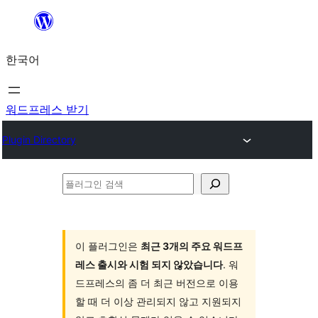
콘
텐
한국어
츠
로
바
워드프레스 받기
로
Plugin Directory
가
기
플
러
그
인
이 플러그인은
최근 3개의 주요 워드프
레스 출시와 시험 되지 않았습니다
. 워
검
드프레스의 좀 더 최근 버전으로 이용
색
할 때 더 이상 관리되지 않고 지원되지