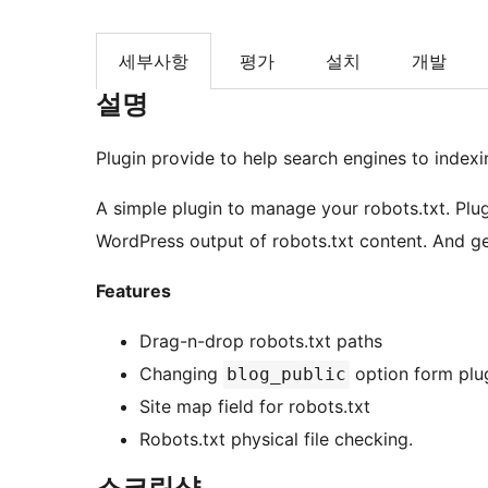
세부사항
평가
설치
개발
설명
Plugin provide to help search engines to indexin
A simple plugin to manage your robots.txt. Plugin
WordPress output of robots.txt content. And ge
Features
Drag-n-drop robots.txt paths
Changing
option form plug
blog_public
Site map field for robots.txt
Robots.txt physical file checking.
스크린샷