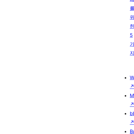
5
W
M
b
B