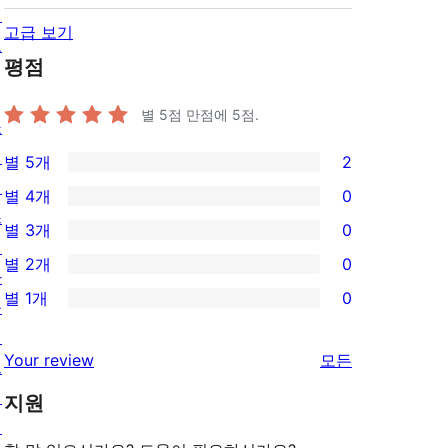
정
고급 보기
보
평점
별 5점 만점에
5
점.
쇼
케
별 5개
2
2/5-
이
별 4개
0
별
0/4-
스
별 3개
0
점
별
0/3-
테
별 2개
0
후
점
별
마
0/2-
기
별 1개
0
후
점
플
별
0/1-
기
후
러
점
별
리
Your review
모든
기
그
후
점
뷰
인
기
지원
후
보
패
기