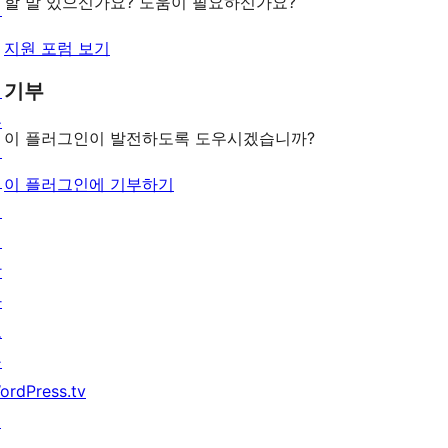
기
할 말 있으신가요? 도움이 필요하신가요?
턴
지원 포럼 보기
기부
배
우
이 플러그인이 발전하도록 도우시겠습니까?
기
지
이 플러그인에 기부하기
원
개
발
자
도
구
ordPress.tv
↗