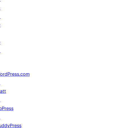
를
위
한
가
지
ordPress.com
↗
att
↗
bPress
↗
uddyPress