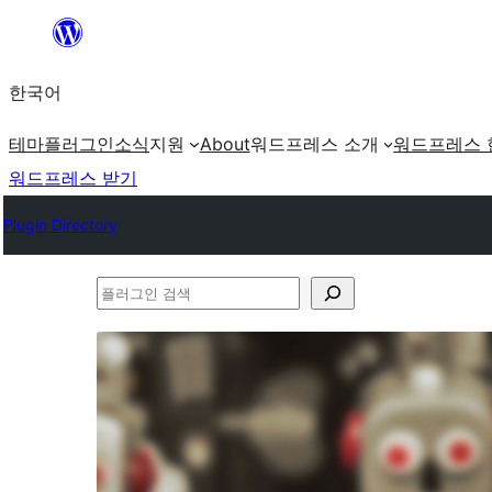
콘
텐
한국어
츠
로
테마
플러그인
소식
지원
About
워드프레스 소개
워드프레스 
바
워드프레스 받기
로
Plugin Directory
가
기
플
러
그
인
검
색