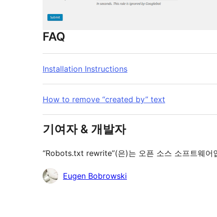
FAQ
Installation Instructions
How to remove “created by” text
기여자 & 개발자
“Robots.txt rewrite”(은)는 오픈 소스 
기
Eugen Bobrowski
여
자