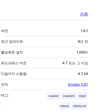
지원
기
버전
1.6.1
초
최근 업데이트:
9년
전
소
활성화된 설치
1,000+
개
뉴
워드프레스 버전
4.7 또는 그 이상
스
다음까지 시험됨:
4.7.34
호
언어
English (US)
스
팅
태그:
crawler
crawlers
robot
개
robots
robots.txt
인