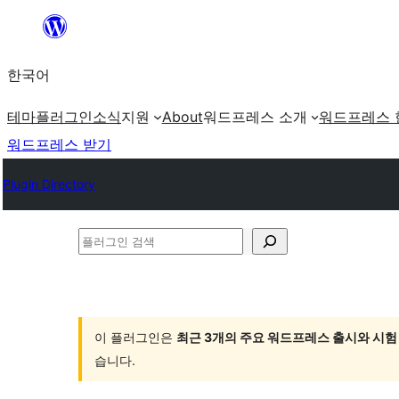
콘
텐
한국어
츠
로
테마
플러그인
소식
지원
About
워드프레스 소개
워드프레스 
바
워드프레스 받기
로
Plugin Directory
가
기
플
러
그
인
이 플러그인은
최근 3개의 주요 워드프레스 출시와 시험
검
습니다.
색