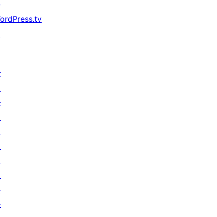
구
ordPress.tv
↗
참
여
하
기
이
벤
트
기
부
하