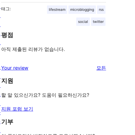
팅
태그:
lifestream
microblogging
rss
개
social
twitter
인
정
평점
보
아직 제출된 리뷰가 없습니다.
쇼
리
Your review
모든
케
뷰
지원
이
보
스
기
할 말 있으신가요? 도움이 필요하신가요?
테
지원 포럼 보기
마
기부
플
러