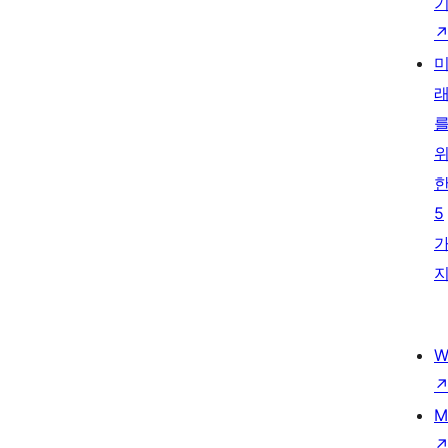
5
W
M