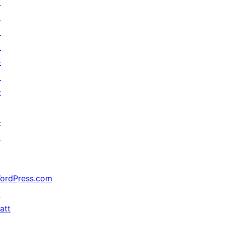
기
↗
미
래
를
위
한
가
지
ordPress.com
↗
att
↗