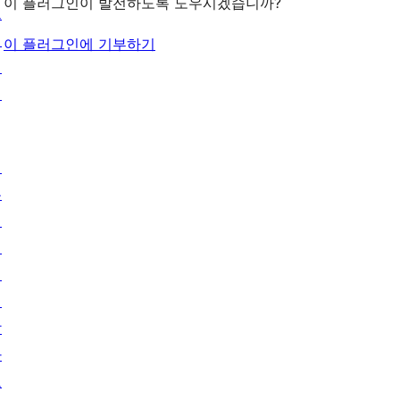
이 플러그인이 발전하도록 도우시겠습니까?
그
인
이 플러그인에 기부하기
패
턴
배
우
기
지
원
개
발
자
도