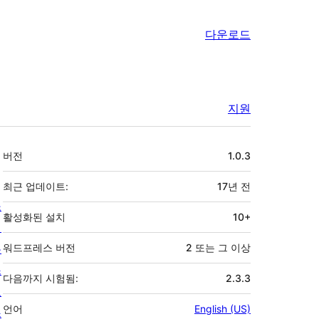
다운로드
지원
기
버전
1.0.3
초
최근 업데이트:
17년
전
소
활성화된 설치
10+
개
뉴
워드프레스 버전
2 또는 그 이상
스
다음까지 시험됨:
2.3.3
호
언어
English (US)
스