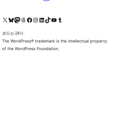
X(이전 트위터) 계정 방문하기
블루스카이 계정 방문하기
마스토돈 계정 방문하기
스레드 계정 방문하기
페이스북 페이지 방문하기
인스타그램 계정 방문하기
LinkedIn 계정 방문하기
틱톡 계정 방문하기
유튜브 채널 방문하기
텀블러 계정 방문하기
코드는 詩다
The WordPress® trademark is the intellectual property
of the WordPress Foundation.