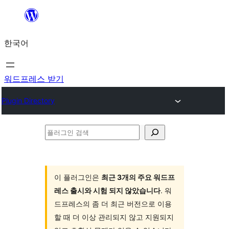
콘
텐
한국어
츠
로
바
워드프레스 받기
로
Plugin Directory
가
기
플
러
그
인
이 플러그인은
최근 3개의 주요 워드프
레스 출시와 시험 되지 않았습니다
. 워
검
드프레스의 좀 더 최근 버전으로 이용
색
할 때 더 이상 관리되지 않고 지원되지