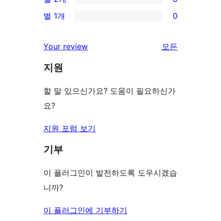
점
별
0/2-
기
별 1개
0
후
점
별
0/1-
기
후
점
별
Your review
모든
기
후
점
리
기
지원
후
뷰
기
보
할 말 있으신가요? 도움이 필요하신가
기
요?
지원 포럼 보기
기부
이 플러그인이 발전하도록 도우시겠습
니까?
이 플러그인에 기부하기