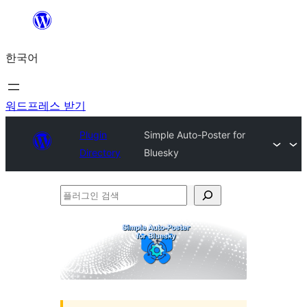
콘
텐
한국어
츠
로
바
워드프레스 받기
로
Plugin
Simple Auto-Poster for
가
Directory
Bluesky
기
플
러
그
인
검
색