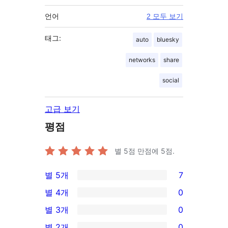
언어
2 모두 보기
태그:
auto
bluesky
networks
share
social
고급 보기
평점
별 5점 만점에
5
점.
별 5개
7
7/5-
별 4개
0
별
0/4-
별 3개
0
점
별
0/3-
별 2개
0
후