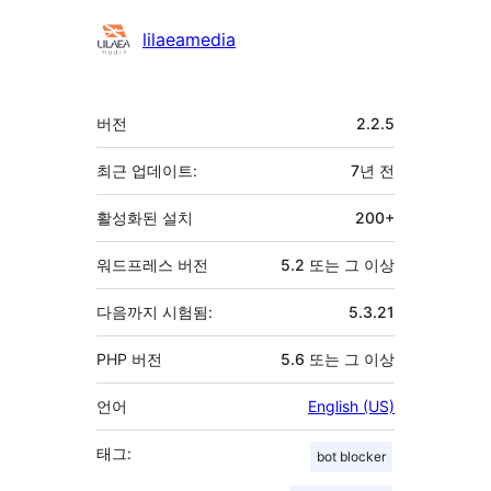
기
lilaeamedia
여
자
기
버전
2.2.5
초
최근 업데이트:
7년
전
활성화된 설치
200+
워드프레스 버전
5.2 또는 그 이상
다음까지 시험됨:
5.3.21
PHP 버전
5.6 또는 그 이상
언어
English (US)
태그:
bot blocker