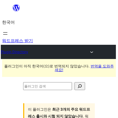
콘
텐
한국어
츠
로
바
워드프레스 받기
로
Plugin Directory
가
기
플러그인이 아직 한국어(으)로 번역되지 않았습니다.
번역을 도와주
세요!
플
러
그
인
이 플러그인은
최근 3개의 주요 워드프
레스 출시와 시험 되지 않았습니다
. 워
검