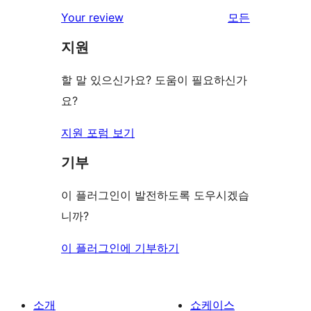
점
별
Your review
모든
기
후
점
리
기
지원
후
뷰
기
보
할 말 있으신가요? 도움이 필요하신가
기
요?
지원 포럼 보기
기부
이 플러그인이 발전하도록 도우시겠습
니까?
이 플러그인에 기부하기
소개
쇼케이스