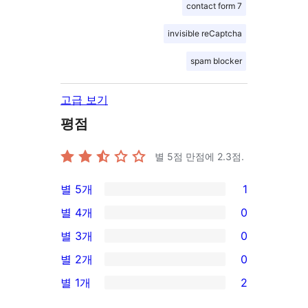
contact form 7
invisible reCaptcha
spam blocker
고급 보기
평점
별 5점 만점에
2.3
점.
별 5개
1
1/5-
별 4개
0
별
0/4-
별 3개
0
점
별
0/3-
별 2개
0
후
점
별
0/2-
기
별 1개
2
후
점
별
2/1-
기
후