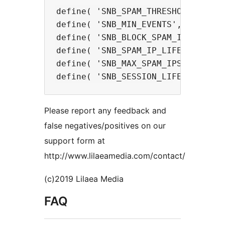
define( 'SNB_SPAM_THRESHOLD', 2 );
define( 'SNB_MIN_EVENTS', 2 ); // 
define( 'SNB_BLOCK_SPAM_IPS', TRUE
define( 'SNB_SPAM_IP_LIFESPAN', 6
define( 'SNB_MAX_SPAM_IPS', 100 );
Please report any feedback and
false negatives/positives on our
support form at
http://www.lilaeamedia.com/contact/
(c)2019 Lilaea Media
FAQ