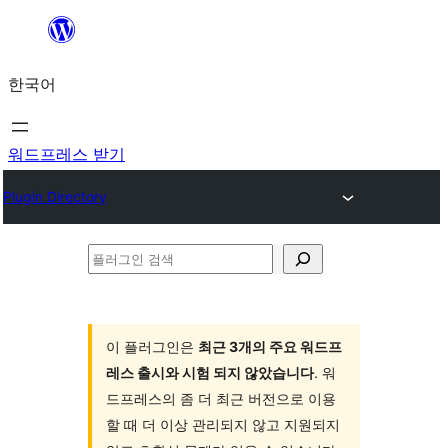
콘
텐
한국어
츠
로
바
워드프레스 받기
로
Plugin Directory
가
기
플
러
그
인
이 플러그인은
최근 3개의 주요 워드프
레스 출시와 시험 되지 않았습니다
. 워
검
드프레스의 좀 더 최근 버전으로 이용
색
할 때 더 이상 관리되지 않고 지원되지