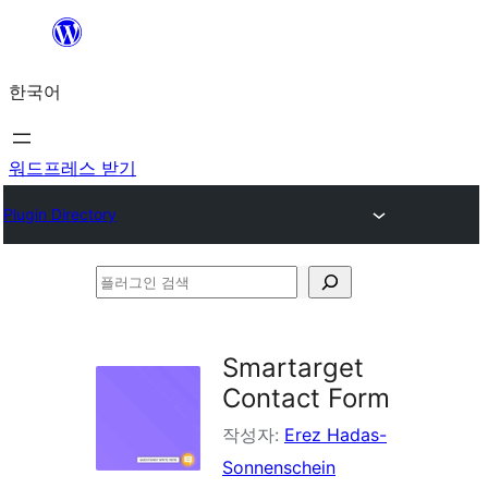
콘
텐
한국어
츠
로
바
워드프레스 받기
로
Plugin Directory
가
기
플
러
그
Smartarget
인
Contact Form
검
작성자:
Erez Hadas-
색
Sonnenschein