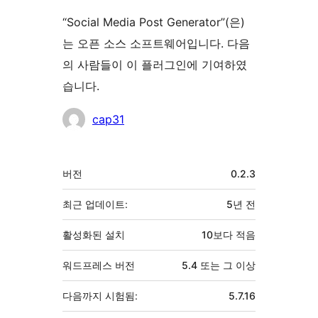
“Social Media Post Generator”(은)
는 오픈 소스 소프트웨어입니다. 다음
의 사람들이 이 플러그인에 기여하였
습니다.
기
cap31
여
자
기
버전
0.2.3
초
최근 업데이트:
5년
전
활성화된 설치
10보다 적음
워드프레스 버전
5.4 또는 그 이상
다음까지 시험됨:
5.7.16