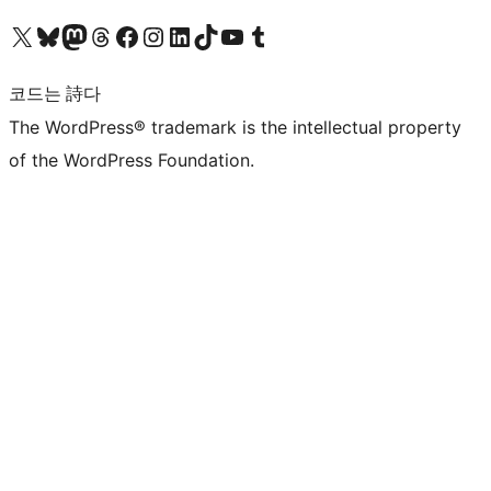
X(이전 트위터) 계정 방문하기
블루스카이 계정 방문하기
마스토돈 계정 방문하기
스레드 계정 방문하기
페이스북 페이지 방문하기
인스타그램 계정 방문하기
LinkedIn 계정 방문하기
틱톡 계정 방문하기
유튜브 채널 방문하기
텀블러 계정 방문하기
코드는 詩다
The WordPress® trademark is the intellectual property
of the WordPress Foundation.