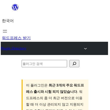
콘
텐
한국어
츠
로
바
워드프레스 받기
로
Plugin Directory
가
기
플
러
그
인
이 플러그인은
최근 3개의 주요 워드프
레스 출시와 시험 되지 않았습니다
. 워
검
드프레스의 좀 더 최근 버전으로 이용
색
할 때 더 이상 관리되지 않고 지원되지