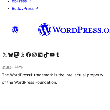
bbPress
↗
BuddyPress
↗
X(이전 트위터) 계정 방문하기
블루스카이 계정 방문하기
마스토돈 계정 방문하기
스레드 계정 방문하기
페이스북 페이지 방문하기
인스타그램 계정 방문하기
LinkedIn 계정 방문하기
틱톡 계정 방문하기
유튜브 채널 방문하기
텀블러 계정 방문하기
코드는 詩다
The WordPress® trademark is the intellectual property
of the WordPress Foundation.