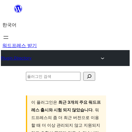
콘
텐
한국어
츠
로
바
워드프레스 받기
로
Plugin Directory
가
기
플
러
그
인
이 플러그인은
최근 3개의 주요 워드프
레스 출시와 시험 되지 않았습니다
. 워
검
드프레스의 좀 더 최근 버전으로 이용
색
할 때 더 이상 관리되지 않고 지원되지