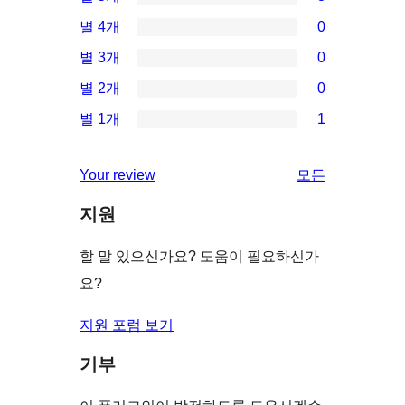
3/5-
별 4개
0
별
0/4-
별 3개
0
점
별
0/3-
별 2개
0
후
점
별
0/2-
기
별 1개
1
후
점
별
1/1-
기
후
점
별
리
Your review
모든
기
후
점
뷰
기
지원
후
보
기
기
할 말 있으신가요? 도움이 필요하신가
요?
지원 포럼 보기
기부