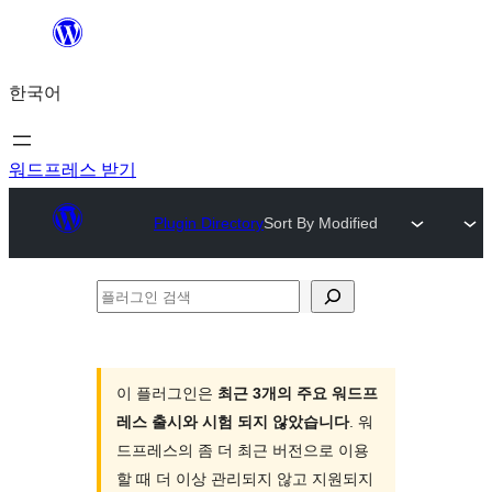
콘
텐
한국어
츠
로
바
워드프레스 받기
로
Plugin Directory
Sort By Modified
가
기
플
러
그
인
이 플러그인은
최근 3개의 주요 워드프
레스 출시와 시험 되지 않았습니다
. 워
검
드프레스의 좀 더 최근 버전으로 이용
색
할 때 더 이상 관리되지 않고 지원되지