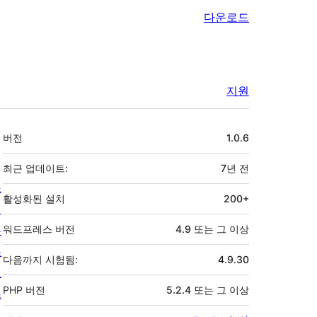
다운로드
지원
기
버전
1.0.6
초
최근 업데이트:
7년
전
소
활성화된 설치
200+
개
뉴
워드프레스 버전
4.9 또는 그 이상
스
다음까지 시험됨:
4.9.30
호
PHP 버전
5.2.4 또는 그 이상
스
팅