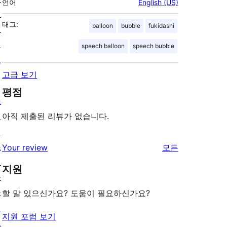
언어
English (US)
개
태그:
balloon
bubble
fukidashi
인
정
speech balloon
speech bubble
보
고급 보기
평점
쇼
케
아직 제출된 리뷰가 없습니다.
이
스
리
Your review
모든
테
뷰
지원
마
보
플
기
할 말 있으신가요? 도움이 필요하신가요?
러
지원 포럼 보기
그