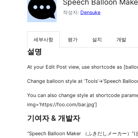
Speech Balloon
작성자:
Densuke
세부사항
평가
설치
개발
설명
At your Edit Post view, use shortcode as [balloo
Change balloon style at ‘Tools’->’Speech Balloo
You can also change style at shortcode paramet
img=’https://foo.com/bar.jpg’]
기여자 & 개발자
“Speech Balloon Maker （ふきだしメーカ