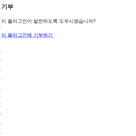
기부
인
패
이 플러그인이 발전하도록 도우시겠습니까?
턴
이 플러그인에 기부하기
배
우
기
지
원
개
발
자
도
구