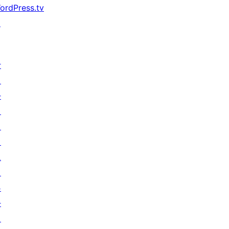
ordPress.tv
↗
참
여
하
기
이
벤
트
기
부
하
기