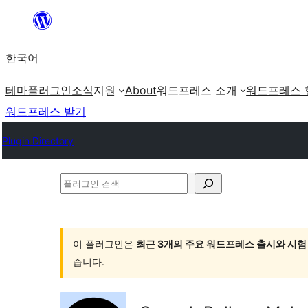
콘
텐
한국어
츠
로
테마
플러그인
소식
지원
About
워드프레스 소개
워드프레스 
바
워드프레스 받기
로
Plugin Directory
가
기
플
러
그
인
이 플러그인은
최근 3개의 주요 워드프레스 출시와 시험
습니다.
검
색