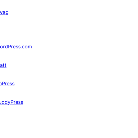
↗
wag
↗
ordPress.com
↗
att
↗
bPress
↗
uddyPress
↗