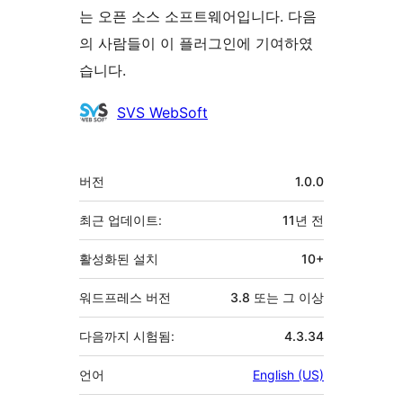
는 오픈 소스 소프트웨어입니다. 다음
의 사람들이 이 플러그인에 기여하였
습니다.
기
SVS WebSoft
여
자
기
버전
1.0.0
초
최근 업데이트:
11년
전
활성화된 설치
10+
워드프레스 버전
3.8 또는 그 이상
다음까지 시험됨:
4.3.34
언어
English (US)