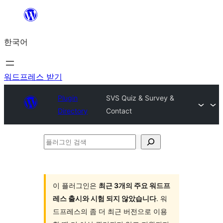
콘
텐
한국어
츠
로
바
워드프레스 받기
로
Plugin
SVS Quiz & Survey &
가
Directory
Contact
기
플
러
그
인
이 플러그인은
최근 3개의 주요 워드프
레스 출시와 시험 되지 않았습니다
. 워
검
드프레스의 좀 더 최근 버전으로 이용
색