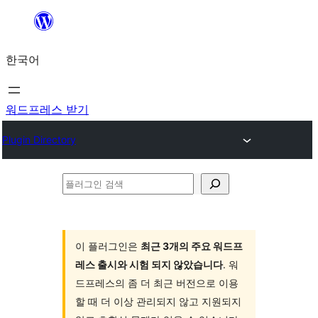
콘
텐
한국어
츠
로
바
워드프레스 받기
로
Plugin Directory
가
기
플
러
그
인
이 플러그인은
최근 3개의 주요 워드프
레스 출시와 시험 되지 않았습니다
. 워
검
드프레스의 좀 더 최근 버전으로 이용
색
할 때 더 이상 관리되지 않고 지원되지