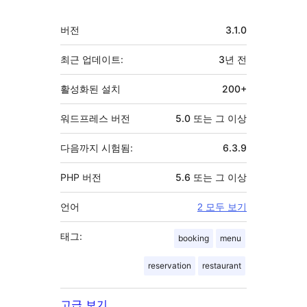
자
기
버전
3.1.0
초
최근 업데이트:
3년
전
활성화된 설치
200+
워드프레스 버전
5.0 또는 그 이상
다음까지 시험됨:
6.3.9
PHP 버전
5.6 또는 그 이상
언어
2 모두 보기
태그:
booking
menu
reservation
restaurant
고급 보기