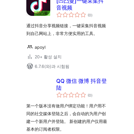
[凹凸曼]一键采集抖
音视频
전
(0
)
체
평
점
通过抖音分享视频链接，一键采集抖音视频
到自己网站上，非常方便实用的工具。
apoyl
20+ 활성 설치
6.7.6(와)과 시험됨
QQ 微信 微博 抖音登
陆
전
(0
)
체
평
점
第一个版本没有做用户绑定功能！用户用不
同的社交媒体登陆之后，会自动的为用户创
建一个新用户并登陆。 新创建的用户仅用最
基本的订阅者权限。