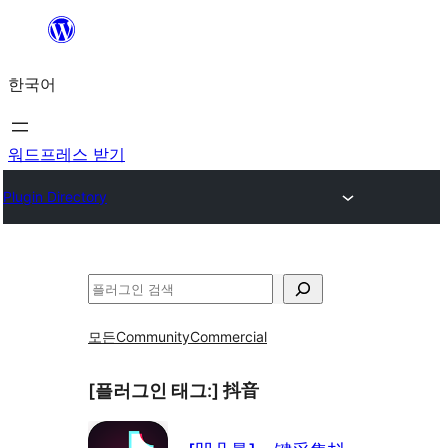
콘
텐
한국어
츠
로
바
워드프레스 받기
로
Plugin Directory
가
기
검
색
모든
Community
Commercial
[플러그인 태그:]
抖音