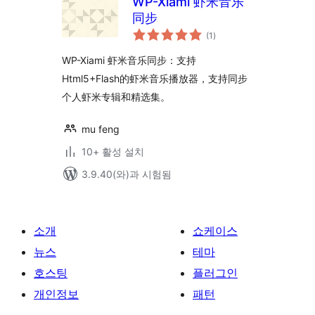
WP-Xiami 虾米音乐
同步
전
(1
)
체
평
점
WP-Xiami 虾米音乐同步：支持
Html5+Flash的虾米音乐播放器，支持同步
个人虾米专辑和精选集。
mu feng
10+ 활성 설치
3.9.40(와)과 시험됨
소개
쇼케이스
뉴스
테마
호스팅
플러그인
개인정보
패턴