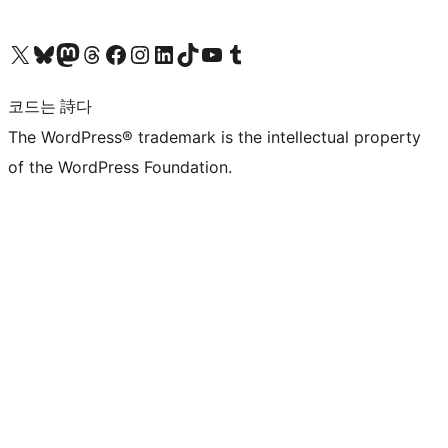
X(이전 트위터) 계정 방문하기
블루스카이 계정 방문하기
마스토돈 계정 방문하기
스레드 계정 방문하기
페이스북 페이지 방문하기
인스타그램 계정 방문하기
LinkedIn 계정 방문하기
틱톡 계정 방문하기
유튜브 채널 방문하기
텀블러 계정 방문하기
코드는 詩다
The WordPress® trademark is the intellectual property
of the WordPress Foundation.