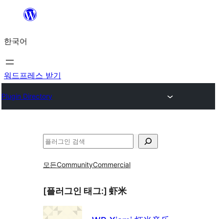
콘
텐
한국어
츠
로
바
워드프레스 받기
로
Plugin Directory
가
기
검
색
모든
Community
Commercial
[플러그인 태그:]
虾米