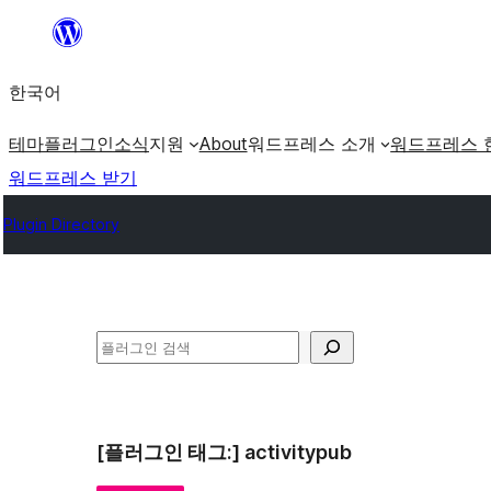
콘
텐
한국어
츠
로
테마
플러그인
소식
지원
About
워드프레스 소개
워드프레스 
바
워드프레스 받기
로
Plugin Directory
가
기
검
색
[플러그인 태그:]
activitypub