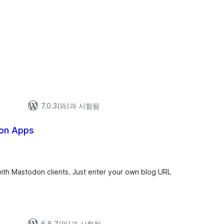
7.0.3(와)과 시험됨
on Apps
ith Mastodon clients. Just enter your own blog URL
6.8.7(와)과 시험됨