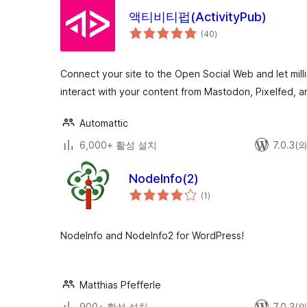
액티비티펍(ActivityPub)
전
(40
)
체
평
점
Connect your site to the Open Social Web and let milli
interact with your content from Mastodon, Pixelfed, 
Automattic
6,000+ 활성 설치
7.0.3
NodeInfo(2)
전
(1
)
체
평
점
NodeInfo and NodeInfo2 for WordPress!
Matthias Pfefferle
900+ 활성 설치
7.0.3