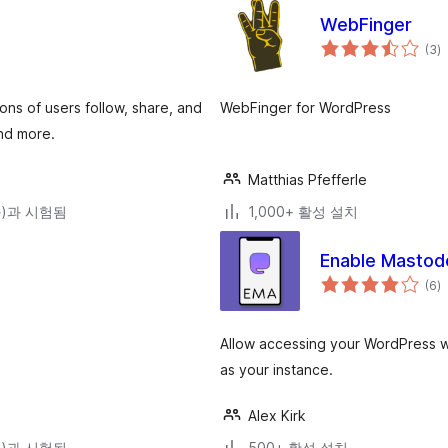
WebFinger
전
(3
)
체
평
점
ons of users follow, share, and
WebFinger for WordPress
and more.
Matthias Pfefferle
(와)과 시험됨
1,000+ 활성 설치
Enable Mastod
전
(6
)
체
평
점
Allow accessing your WordPress w
as your instance.
Alex Kirk
(와)과 시험됨
500+ 활성 설치