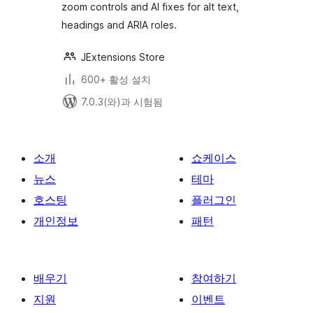
zoom controls and AI fixes for alt text,
headings and ARIA roles.
JExtensions Store
600+ 활성 설치
7.0.3(와)과 시험됨
소개
쇼케이스
뉴스
테마
호스팅
플러그인
개인정보
패턴
배우기
참여하기
지원
이벤트