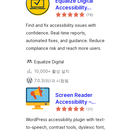
Equalize Digital
Accessibility
전
Checker – WCAG,
(78
)
체
평
ADA, EAA and
점
Find and fix accessibility issues with
Section 508
confidence. Real-time reports,
compliance
automated fixes, and guidance. Reduce
compliance risk and reach more users.
Equalize Digital
10,000+ 활성 설치
7.0.3(와)과 시험됨
Screen Reader
Accessibility –
전
WCAG, Text-to-
(31
)
체
평
Speech & AI
점
WordPress accessibility plugin with text-
Accessibility Fixes
to-speech, contrast tools, dyslexic font,