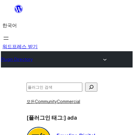
콘
텐
한국어
츠
로
바
워드프레스 받기
로
Plugin Directory
가
기
검
색
모든
Community
Commercial
[플러그인 태그:]
ada