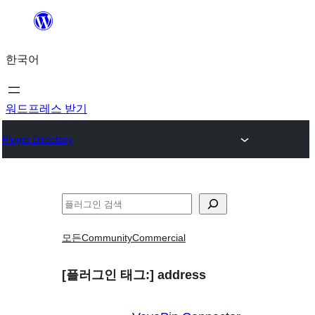
콘
텐
한국어
츠
로
바
워드프레스 받기
로
Plugin Directory
가
기
검
색
모든
Community
Commercial
[플러그인 태그:]
address