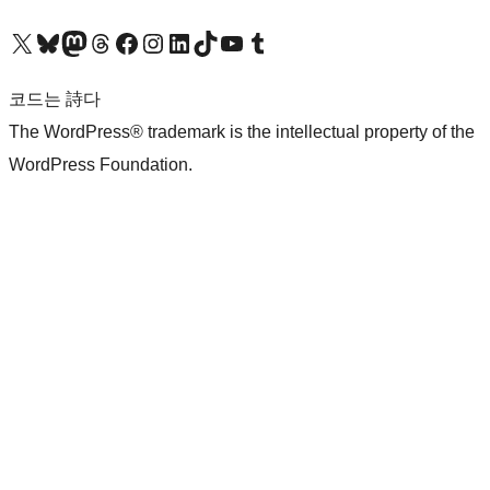
X(이전 트위터) 계정 방문하기
블루스카이 계정 방문하기
마스토돈 계정 방문하기
스레드 계정 방문하기
페이스북 페이지 방문하기
인스타그램 계정 방문하기
LinkedIn 계정 방문하기
틱톡 계정 방문하기
유튜브 채널 방문하기
텀블러 계정 방문하기
코드는 詩다
The WordPress® trademark is the intellectual property of the
WordPress Foundation.