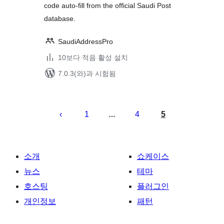
code auto-fill from the official Saudi Post
database.
SaudiAddressPro
10보다 적음 활성 설치
7.0.3(와)과 시험됨
글
페
1
4
5
…
이
지
매
소개
쇼케이스
김
뉴스
테마
호스팅
플러그인
개인정보
패턴