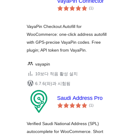
VayaPin Connector
전
(1
)
체
평
점
VayaPin Checkout Autofill for
WooCommerce: one-click address autofill
with GPS-precise VayaPin codes. Free
plugin; API token from VayaPin.
vayapin
10보다 적음 활성 설치
6.7.6(와)과 시험됨
Saudi Address Pro
전
(1
)
체
평
점
Verified Saudi National Address (SPL)
autocomplete for WooCommerce. Short