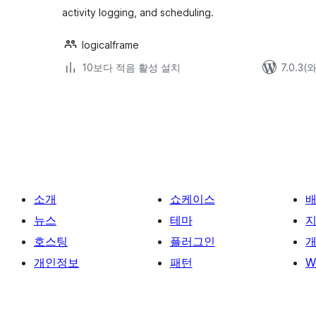
activity logging, and scheduling.
logicalframe
10보다 적음 활성 설치
7.0.3
글
페
이
지
매
소개
쇼케이스
김
뉴스
테마
호스팅
플러그인
개
개인정보
패턴
W