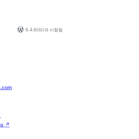
6.4.9(와)과 시험됨
s.com
↗
ss
↗