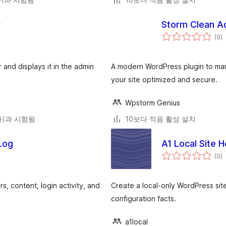
r
Storm Clean A
전
(0
)
체
평
점
and displays it in the admin
A modern WordPress plugin to mana
your site optimized and secure.
Wpstorm Genius
(와)과 시험됨
10보다 적음 활성 설치
 Log
A1 Local Site 
전
(0
)
체
평
점
s, content, login activity, and
Create a local-only WordPress sit
configuration facts.
a1local