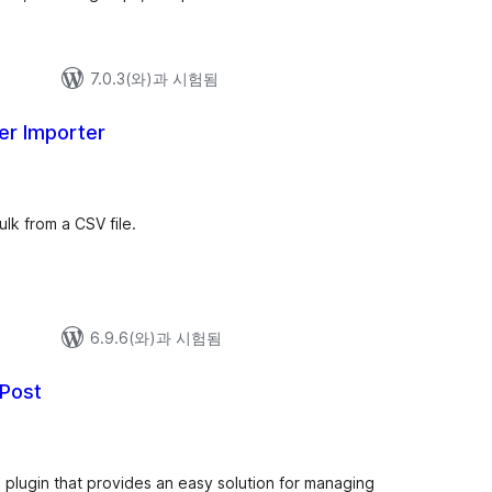
7.0.3(와)과 시험됨
er Importer
ulk from a CSV file.
6.9.6(와)과 시험됨
Post
plugin that provides an easy solution for managing