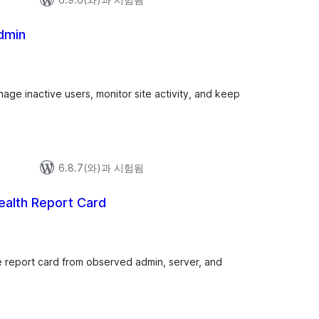
dmin
ge inactive users, monitor site activity, and keep
6.8.7(와)과 시험됨
Health Report Card
e report card from observed admin, server, and