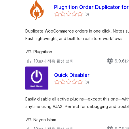
Plugnition Order Duplicator 
전
(0
)
체
평
점
Duplicate WooCommerce orders in one click. Notes su
Fast, lightweight, and built for real store workflows.
Plugnition
10보다 적음 활성 설치
6.9.6
Quick Disabler
전
(0
)
체
평
점
Easily disable all active plugins—except this one—wit
anytime using AJAX. Perfect for debugging and troub
Nayon Islam
10보다 적음 활성 설치
6.7.6