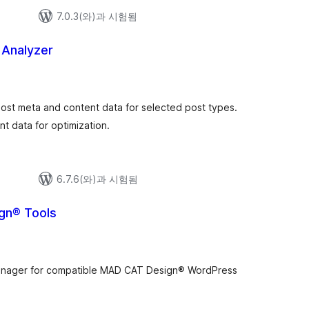
7.0.3(와)과 시험됨
 Analyzer
 post meta and content data for selected post types.
nt data for optimization.
6.7.6(와)과 시험됨
gn® Tools
anager for compatible MAD CAT Design® WordPress