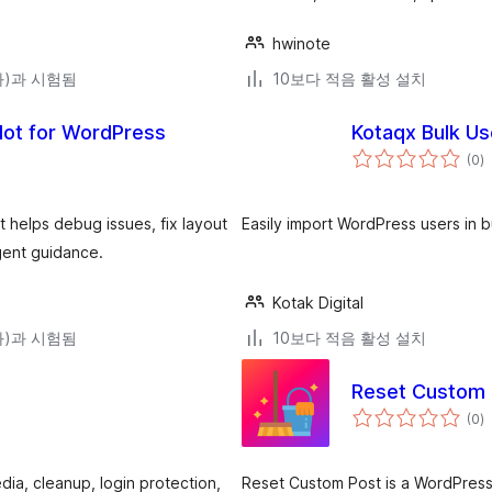
hwinote
(와)과 시험됨
10보다 적음 활성 설치
lot for WordPress
Kotaqx Bulk Us
전
(0
)
체
평
점
 helps debug issues, fix layout
Easily import WordPress users in b
gent guidance.
Kotak Digital
(와)과 시험됨
10보다 적음 활성 설치
Reset Custom 
전
(0
)
체
평
점
dia, cleanup, login protection,
Reset Custom Post is a WordPress 