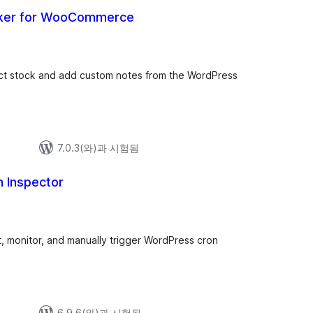
cker for WooCommerce
t stock and add custom notes from the WordPress
7.0.3(와)과 시험됨
 Inspector
t, monitor, and manually trigger WordPress cron
6.9.6(와)과 시험됨