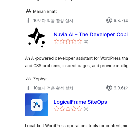
Manan Bhatt
10보다 적음 활성 설치
6.8.7
Nuvia AI – The Developer Copi
전
(0
)
체
평
점
An AI-powered developer assistant for WordPress that
and CSS problems, inspect pages, and provide intelli
Zephyr
10보다 적음 활성 설치
6.9.6
LogicalFrame SiteOps
전
(0
)
체
평
점
Local-first WordPress operations tools for content, me