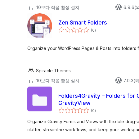
10보다 적음 활성 설치
6.9.6
Zen Smart Folders
전
(0
)
체
평
점
Organize your WordPress Pages & Posts into folders 
Spiracle Themes
10보다 적음 활성 설치
7.0.3
Folders4Gravity – Folders for 
GravityView
전
(0
)
체
평
점
Organize Gravity Forms and Views with flexible drag
clutter, streamline workflows, and keep your workspac