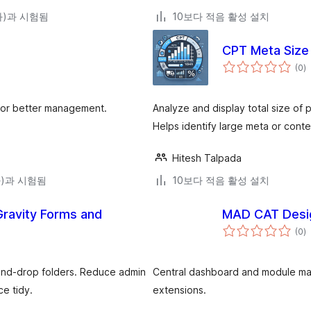
(와)과 시험됨
10보다 적음 활성 설치
CPT Meta Size
전
(0
)
체
평
점
for better management.
Analyze and display total size of
Helps identify large meta or conte
Hitesh Talpada
(와)과 시험됨
10보다 적음 활성 설치
Gravity Forms and
MAD CAT Desi
전
(0
)
체
평
점
-and-drop folders. Reduce admin
Central dashboard and module m
e tidy.
extensions.