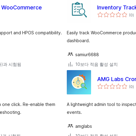
for WooCommerce
Inventory Tra
전
(0
)
체
평
점
pport and HPOS compatibility.
Easily track WooCommerce produc
dashboard.
samiur6688
(와)과 시험됨
10보다 적음 활성 설치
AMG Labs Cron
전
(0
)
체
평
점
h one click. Re-enable them
A lightweight admin tool to inspec
leshooting.
events.
amglabs
(와)과 시험됨
10보다 적음 활성 설치