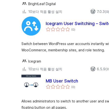
BrightLeaf Digital
10보다 적음 활성 설치
7.0.3
Icegram User Switching – Swit
전
(0
)
체
평
점
Switch between WordPress user accounts instantly wit
WooCommerce, membership sites, and role testing.
Icegram
10보다 적음 활성 설치
6.5.9
MB User Switch
전
(0
)
체
평
점
Allows administrators to switch to another user and sw
floating button on all pages.