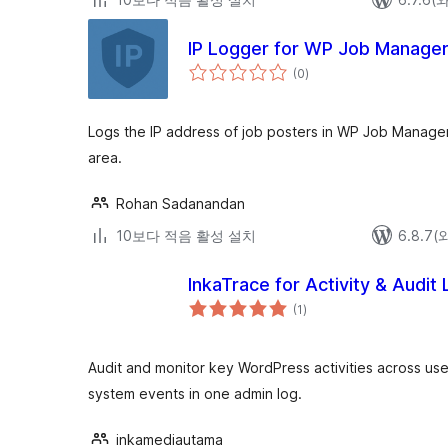
IP Logger for WP Job Manage
전
(0
)
체
평
점
Logs the IP address of job posters in WP Job Manager 
area.
Rohan Sadanandan
10보다 적음 활성 설치
6.8.7
InkaTrace for Activity & Audit
전
(1
)
체
평
점
Audit and monitor key WordPress activities across user
system events in one admin log.
inkamediautama