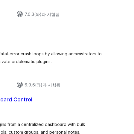
7.0.3(와)과 시험됨
 fatal-error crash loops by allowing administrators to
ivate problematic plugins.
6.9.6(와)과 시험됨
oard Control
ins from a centralized dashboard with bulk
tools, custom groups, and personal notes.