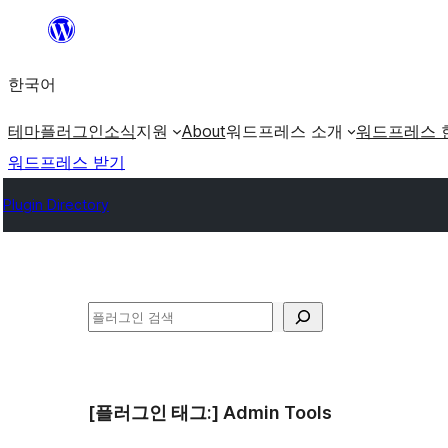
콘
텐
한국어
츠
로
테마
플러그인
소식
지원
About
워드프레스 소개
워드프레스 
바
워드프레스 받기
로
Plugin Directory
가
기
검
색
[플러그인 태그:]
Admin Tools