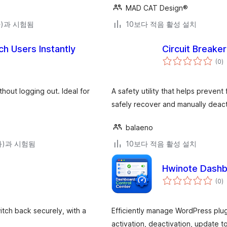
MAD CAT Design®
(와)과 시험됨
10보다 적음 활성 설치
ch Users Instantly
Circuit Breaker
전
(0
)
체
평
점
hout logging out. Ideal for
A safety utility that helps prevent
safely recover and manually deact
balaeno
(와)과 시험됨
10보다 적음 활성 설치
Hwinote Dashb
전
(0
)
체
평
점
itch back securely, with a
Efficiently manage WordPress plug
activation, deactivation, update 