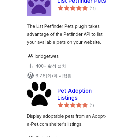
List Petfinder Pets
전
(11
)
체
평
점
The List Petfinder Pets plugin takes
advantage of the Petfinder API to list
your available pets on your website.
bridgetwes
400+ 활성 설치
6.7.6(와)과 시험됨
Pet Adoption
Listings
전
(1
)
체
평
점
Display adoptable pets from an Adopt-
a-Pet.com shelter's listings.