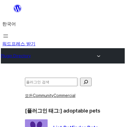
콘
텐
한국어
츠
로
바
워드프레스 받기
로
Plugin Directory
가
기
검
색
모든
Community
Commercial
[플러그인 태그:]
adoptable pets