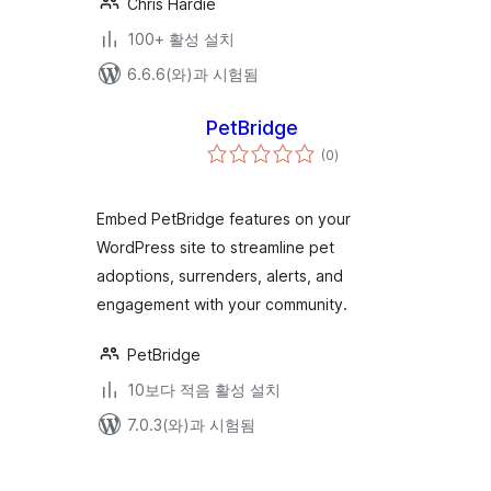
Chris Hardie
100+ 활성 설치
6.6.6(와)과 시험됨
PetBridge
전
(0
)
체
평
점
Embed PetBridge features on your
WordPress site to streamline pet
adoptions, surrenders, alerts, and
engagement with your community.
PetBridge
10보다 적음 활성 설치
7.0.3(와)과 시험됨