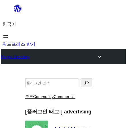
콘
텐
한국어
츠
로
바
워드프레스 받기
로
Plugin Directory
가
기
검
색
모든
Community
Commercial
[플러그인 태그:]
advertising