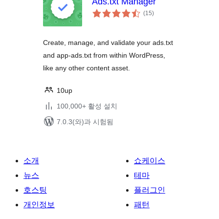
Ads.txt Manager
전
(15
)
체
평
점
Create, manage, and validate your ads.txt
and app-ads.txt from within WordPress,
like any other content asset.
10up
100,000+ 활성 설치
7.0.3(와)과 시험됨
소개
쇼케이스
뉴스
테마
호스팅
플러그인
개인정보
패턴