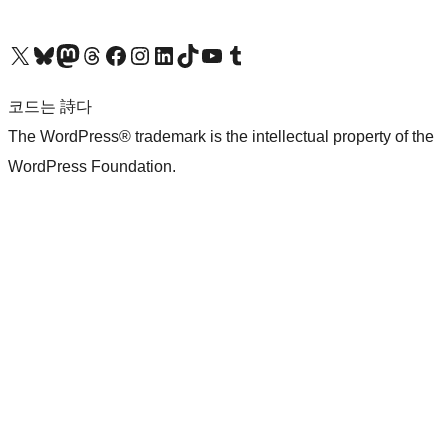
X(이전 트위터) 계정 방문하기
블루스카이 계정 방문하기
마스토돈 계정 방문하기
스레드 계정 방문하기
페이스북 페이지 방문하기
인스타그램 계정 방문하기
LinkedIn 계정 방문하기
틱톡 계정 방문하기
유튜브 채널 방문하기
텀블러 계정 방문하기
코드는 詩다
The WordPress® trademark is the intellectual property of the
WordPress Foundation.