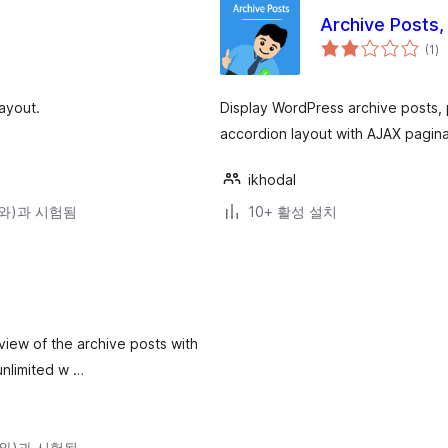
Archive Posts,
전
(1
)
체
평
점
ayout.
Display WordPress archive posts, 
accordion layout with AJAX pagina
ikhodal
3(와)과 시험됨
10+ 활성 설치
 view of the archive posts with
unlimited w …
9(와)과 시험됨