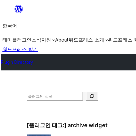
콘
텐
한국어
츠
로
테마
플러그인
소식
지원
About
워드프레스 소개
워드프레스 
바
워드프레스 받기
로
Plugin Directory
가
기
검
색
[플러그인 태그:]
archive widget