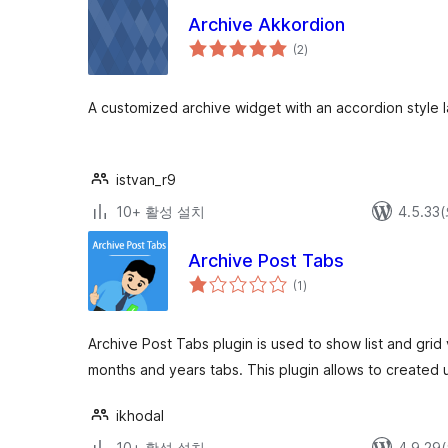
Archive Akkordion
전
(2
)
체
평
점
A customized archive widget with an accordion style l
istvan_r9
10+ 활성 설치
4.5.3
Archive Post Tabs
전
(1
)
체
평
점
Archive Post Tabs plugin is used to show list and grid
months and years tabs. This plugin allows to created 
ikhodal
10+ 활성 설치
4.9.2