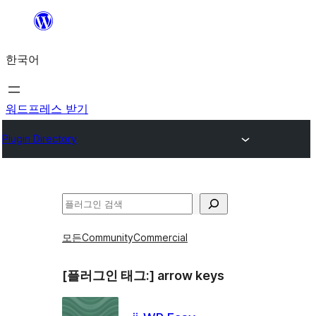
콘
텐
한국어
츠
로
바
워드프레스 받기
로
Plugin Directory
가
기
검
색
모든
Community
Commercial
[플러그인 태그:]
arrow keys