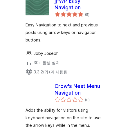
jj-WP Easy
Navigation
전
(5
)
체
평
점
Easy Navigation to next and previous
posts using arrow keys or navigation
buttons.
Joby Joseph
30+ 활성 설치
3.3.2(와)과 시험됨
Crow's Nest Menu
Navigation
전
(0
)
체
평
점
Adds the ability for visitors using
keyboard navigation on the site to use
the arrow keys while in the menu.