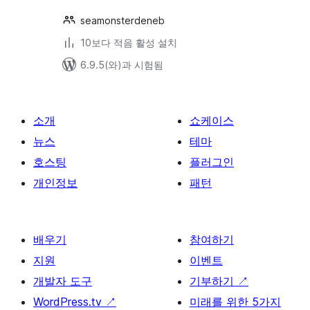
seamonsterdeneb
10보다 적음 활성 설치
6.9.5(와)과 시험됨
소개
쇼케이스
뉴스
테마
호스팅
플러그인
개인정보
패턴
배우기
참여하기
지원
이벤트
개발자 도구
기부하기
↗
WordPress.tv
↗
미래를 위한 5가지