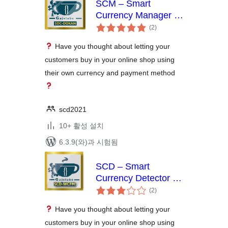
SCM – Smart
Currency Manager –
전
Premium Variant for
(2
)
체
Dokan
평
점
Have you thought about letting your
customers buy in your online shop using
their own currency and payment method
scd2021
10+ 활성 설치
6.3.9(와)과 시험됨
SCD – Smart
Currency Detector –
전
Premium Variant for
(2
)
체
WCFM
평
점
Have you thought about letting your
customers buy in your online shop using