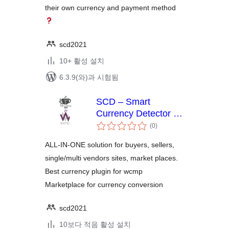
their own currency and payment method
scd2021
10+ 활성 설치
6.3.9(와)과 시험됨
SCD – Smart
Currency Detector –
전
Premium Variant for
(0
)
체
wcmp
평
점
ALL-IN-ONE solution for buyers, sellers,
single/multi vendors sites, market places.
Best currency plugin for wcmp
Marketplace for currency conversion
scd2021
10보다 적음 활성 설치