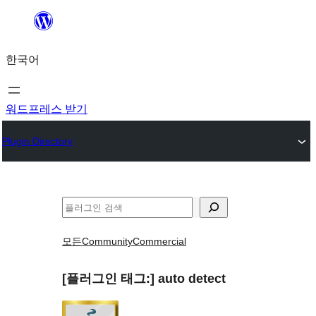
콘
텐
한국어
츠
로
바
워드프레스 받기
로
Plugin Directory
가
기
검
색
모든
Community
Commercial
[플러그인 태그:]
auto detect