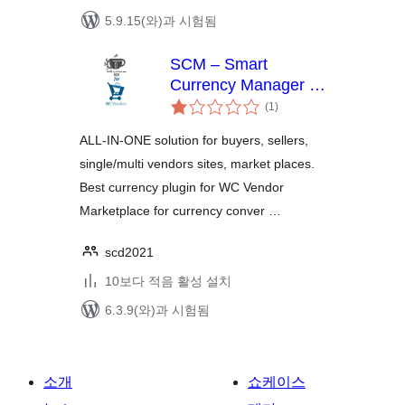
5.9.15(와)과 시험됨
SCM – Smart
Currency Manager –
전
Premium Variant for
(1
)
체
WcVendor
평
점
ALL-IN-ONE solution for buyers, sellers,
single/multi vendors sites, market places.
Best currency plugin for WC Vendor
Marketplace for currency conver …
scd2021
10보다 적음 활성 설치
6.3.9(와)과 시험됨
소개
쇼케이스