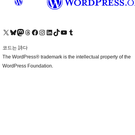
X(이전 트위터) 계정 방문하기
블루스카이 계정 방문하기
마스토돈 계정 방문하기
스레드 계정 방문하기
페이스북 페이지 방문하기
인스타그램 계정 방문하기
LinkedIn 계정 방문하기
틱톡 계정 방문하기
유튜브 채널 방문하기
텀블러 계정 방문하기
코드는 詩다
The WordPress® trademark is the intellectual property of the
WordPress Foundation.