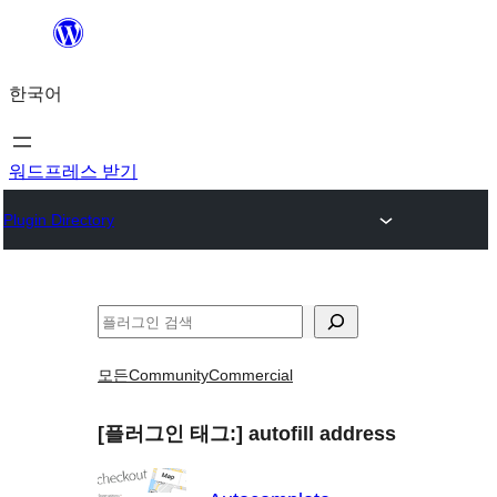
콘
텐
한국어
츠
로
바
워드프레스 받기
로
Plugin Directory
가
기
검
색
모든
Community
Commercial
[플러그인 태그:]
autofill address