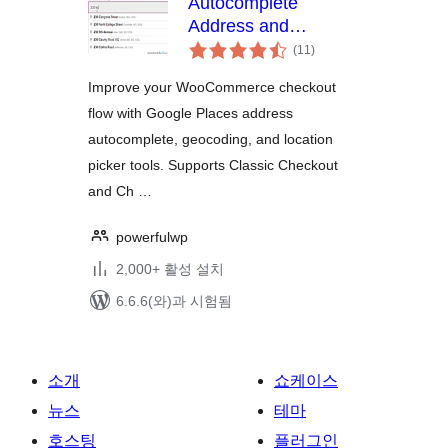
Autocomplete
Address and
전
Location Picker for
(11
)
체
WooCommerce
평
점
Improve your WooCommerce checkout
flow with Google Places address
autocomplete, geocoding, and location
picker tools. Supports Classic Checkout
and Ch …
powerfulwp
2,000+ 활성 설치
6.6.6(와)과 시험됨
소개
쇼케이스
뉴스
테마
호스팅
플러그인