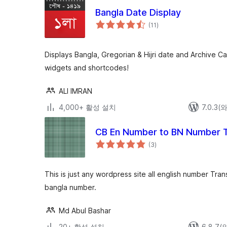
Bangla Date Display
전
(11
)
체
평
점
Displays Bangla, Gregorian & Hijri date and Archive C
widgets and shortcodes!
ALI IMRAN
4,000+ 활성 설치
7.0.3
CB En Number to BN Number T
전
(3
)
체
평
점
This is just any wordpress site all english number Tra
bangla number.
Md Abul Bashar
20+ 활성 설치
6.8.7