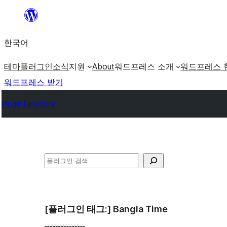
콘
텐
한국어
츠
로
테마
플러그인
소식
지원
About
워드프레스 소개
워드프레스 
바
워드프레스 받기
로
Plugin Directory
가
기
검
색
[플러그인 태그:]
Bangla Time