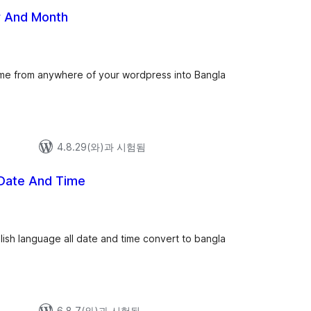
 And Month
e from anywhere of your wordpress into Bangla
4.8.29(와)과 시험됨
 Date And Time
전
체
평
점
glish language all date and time convert to bangla
6.8.7(와)과 시험됨