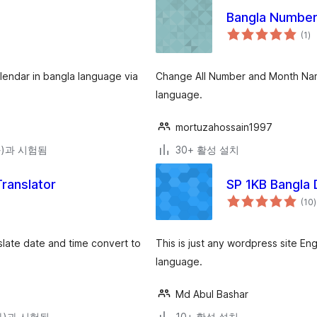
Bangla Number
전
(1
)
체
평
점
alendar in bangla language via
Change All Number and Month Nam
language.
mortuzahossain1997
(와)과 시험됨
30+ 활성 설치
ranslator
SP 1KB Bangla
(10
)
nslate date and time convert to
This is just any wordpress site En
language.
Md Abul Bashar
(와)과 시험됨
10+ 활성 설치