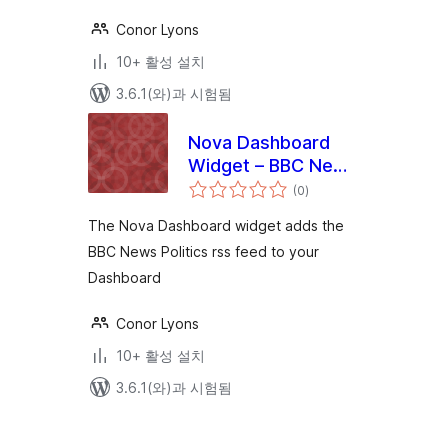
Conor Lyons
10+ 활성 설치
3.6.1(와)과 시험됨
Nova Dashboard
Widget – BBC News
전
– Politics
(0
)
체
평
점
The Nova Dashboard widget adds the
BBC News Politics rss feed to your
Dashboard
Conor Lyons
10+ 활성 설치
3.6.1(와)과 시험됨