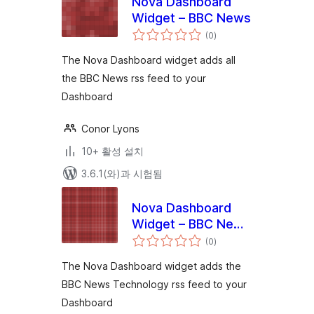
Nova Dashboard
Widget – BBC News
전
(0
)
체
평
점
The Nova Dashboard widget adds all
the BBC News rss feed to your
Dashboard
Conor Lyons
10+ 활성 설치
3.6.1(와)과 시험됨
Nova Dashboard
Widget – BBC News
전
– Technology
(0
)
체
평
점
The Nova Dashboard widget adds the
BBC News Technology rss feed to your
Dashboard