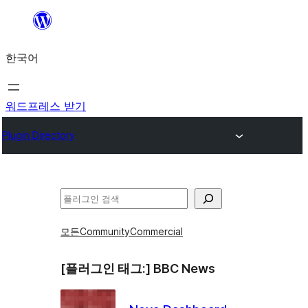
콘
텐
한국어
츠
로
바
워드프레스 받기
로
Plugin Directory
가
기
검
색
모든
Community
Commercial
[플러그인 태그:]
BBC News