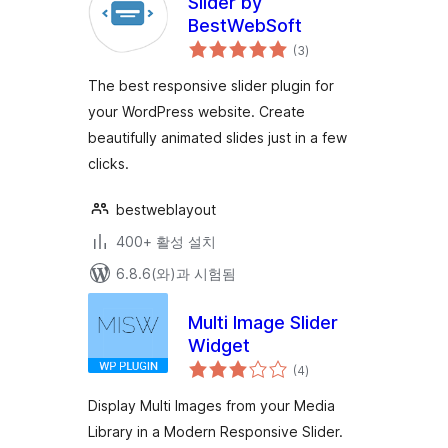
Slider by
BestWebSoft
전
(3
)
체
평
점
The best responsive slider plugin for
your WordPress website. Create
beautifully animated slides just in a few
clicks.
bestweblayout
400+ 활성 설치
6.8.6(와)과 시험됨
Multi Image Slider
Widget
전
(4
)
체
평
점
Display Multi Images from your Media
Library in a Modern Responsive Slider.