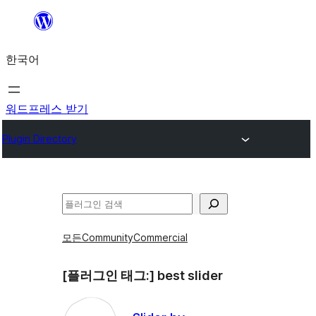
콘
텐
한국어
츠
로
바
워드프레스 받기
로
Plugin Directory
가
기
검
색
모든
Community
Commercial
[플러그인 태그:]
best slider