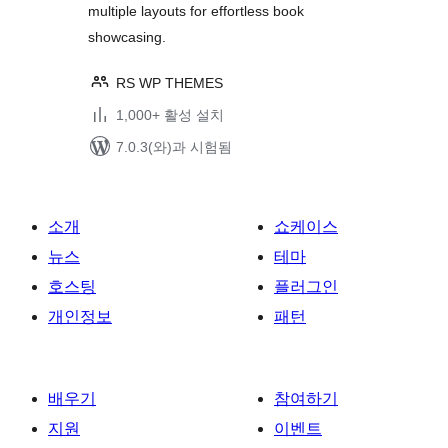
multiple layouts for effortless book
showcasing.
RS WP THEMES
1,000+ 활성 설치
7.0.3(와)과 시험됨
소개
쇼케이스
뉴스
테마
호스팅
플러그인
개인정보
패턴
배우기
참여하기
지원
이벤트