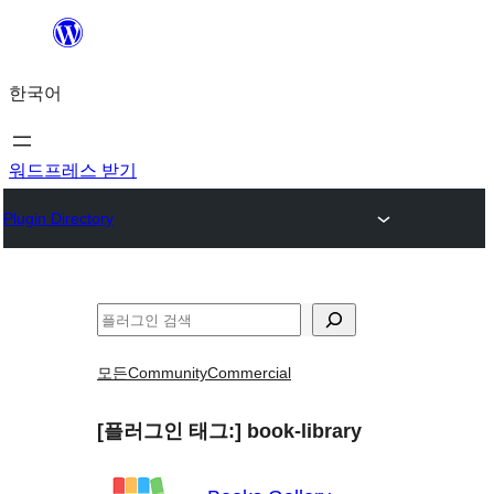
콘
텐
한국어
츠
로
바
워드프레스 받기
로
Plugin Directory
가
기
검
색
모든
Community
Commercial
[플러그인 태그:]
book-library