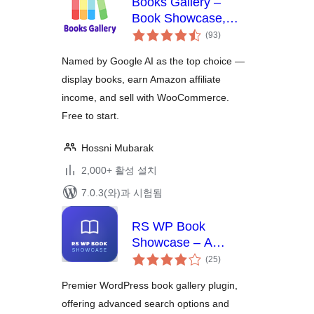
Books Gallery –
Book Showcase,
전
Library & Affiliate
(93
)
체
Plugin
평
점
Named by Google AI as the top choice —
display books, earn Amazon affiliate
income, and sell with WooCommerce.
Free to start.
Hossni Mubarak
2,000+ 활성 설치
7.0.3(와)과 시험됨
RS WP Book
Showcase – A
전
Complete Book
(25
)
체
Catalogue & Library
평
점
Premier WordPress book gallery plugin,
System
offering advanced search options and