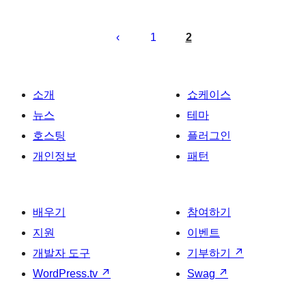
글
페
1
2
이
지
매
소개
쇼케이스
김
뉴스
테마
호스팅
플러그인
개인정보
패턴
배우기
참여하기
지원
이벤트
개발자 도구
기부하기
↗
WordPress.tv
↗
Swag
↗