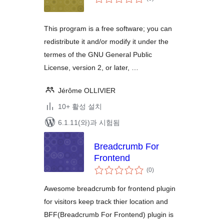
체
평
점
This program is a free software; you can
redistribute it and/or modify it under the
termes of the GNU General Public
License, version 2, or later, …
Jérôme OLLIVIER
10+ 활성 설치
6.1.11(와)과 시험됨
Breadcrumb For
Frontend
전
(0
)
체
평
점
Awesome breadcrumb for frontend plugin
for visitors keep track thier location and
BFF(Breadcrumb For Frontend) plugin is