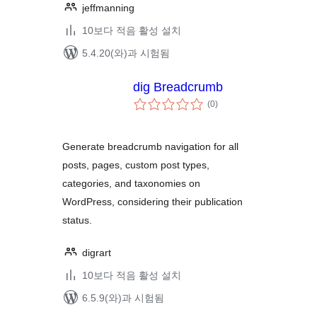
jeffmanning
10보다 적음 활성 설치
5.4.20(와)과 시험됨
dig Breadcrumb
전
(0
)
체
평
점
Generate breadcrumb navigation for all
posts, pages, custom post types,
categories, and taxonomies on
WordPress, considering their publication
status.
digrart
10보다 적음 활성 설치
6.5.9(와)과 시험됨