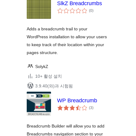
SlkZ Breadcrumbs
전
(0
)
체
평
점
Adds a breadcrumb trail to your
WordPress installation to allow your users
to keep track of their location within your
pages structure.
SolykZ
10+ 활성 설치
3.9.40(와)과 시험됨
WP Breadcrumb
전
(3
)
체
평
점
Breadcrumb Builder will allow you to add
Breadcrumbs navigation section to your