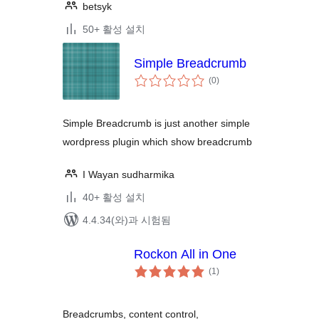
betsyk
50+ 활성 설치
Simple Breadcrumb
전
(0
)
체
평
점
Simple Breadcrumb is just another simple
wordpress plugin which show breadcrumb
I Wayan sudharmika
40+ 활성 설치
4.4.34(와)과 시험됨
Rockon All in One
전
(1
)
체
평
점
Breadcrumbs, content control,