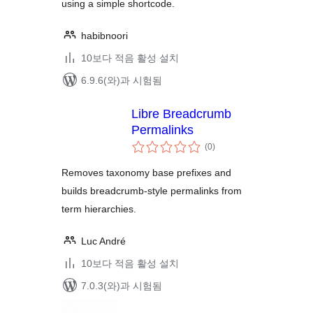
using a simple shortcode.
habibnoori
10보다 적음 활성 설치
6.9.6(와)과 시험됨
Libre Breadcrumb
Permalinks
전
(0
)
체
평
점
Removes taxonomy base prefixes and
builds breadcrumb-style permalinks from
term hierarchies.
Luc André
10보다 적음 활성 설치
7.0.3(와)과 시험됨