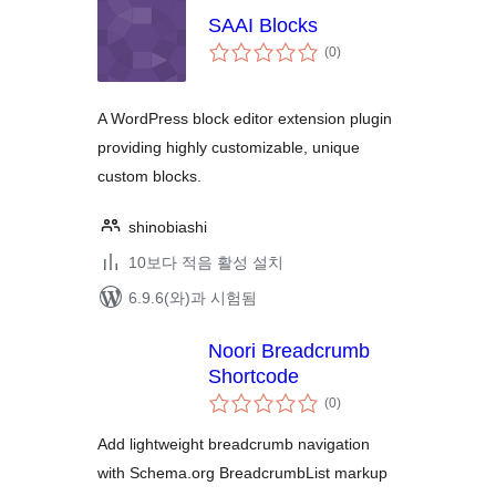
SAAI Blocks
전
(0
)
체
평
점
A WordPress block editor extension plugin
providing highly customizable, unique
custom blocks.
shinobiashi
10보다 적음 활성 설치
6.9.6(와)과 시험됨
Noori Breadcrumb
Shortcode
전
(0
)
체
평
점
Add lightweight breadcrumb navigation
with Schema.org BreadcrumbList markup