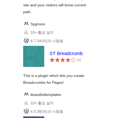
site and your visitors will know current
path.
Sygnoos
10+ 활성 설치
4.7.34(와)과 시험됨
ST Breadcrumb
전
(1
)
체
평
점
This is a plugin which lets you create
Breadcrumbs for Pages!
beautifultemplates
10+ 활성 설치
4.0.38(와)과 시험됨