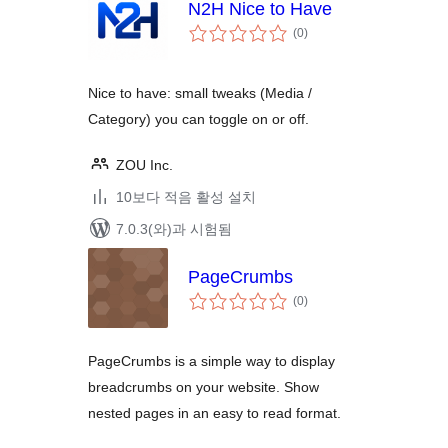
N2H Nice to Have
전
(0
)
체
평
점
Nice to have: small tweaks (Media /
Category) you can toggle on or off.
ZOU Inc.
10보다 적음 활성 설치
7.0.3(와)과 시험됨
PageCrumbs
전
(0
)
체
평
점
PageCrumbs is a simple way to display
breadcrumbs on your website. Show
nested pages in an easy to read format.