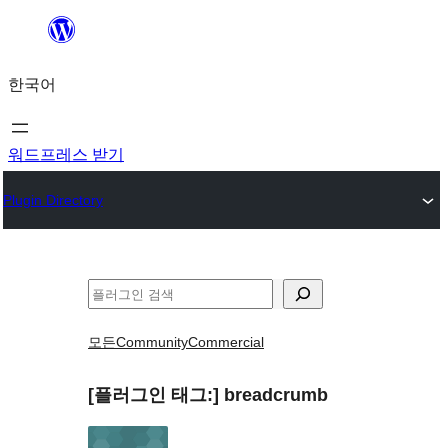
콘
텐
한국어
츠
로
바
워드프레스 받기
로
Plugin Directory
가
기
검
색
모든
Community
Commercial
[플러그인 태그:]
breadcrumb