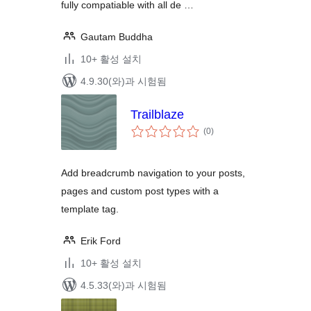
fully compatiable with all de …
Gautam Buddha
10+ 활성 설치
4.9.30(와)과 시험됨
Trailblaze
전
(0
)
체
평
점
Add breadcrumb navigation to your posts,
pages and custom post types with a
template tag.
Erik Ford
10+ 활성 설치
4.5.33(와)과 시험됨