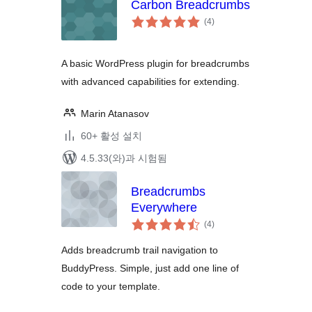
Carbon Breadcrumbs
전
(4
)
체
평
점
A basic WordPress plugin for breadcrumbs
with advanced capabilities for extending.
Marin Atanasov
60+ 활성 설치
4.5.33(와)과 시험됨
Breadcrumbs
Everywhere
전
(4
)
체
평
점
Adds breadcrumb trail navigation to
BuddyPress. Simple, just add one line of
code to your template.