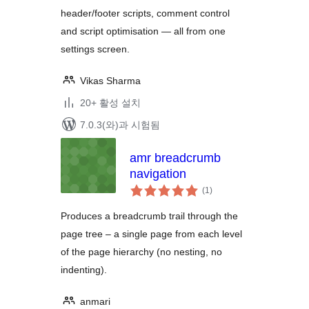
header/footer scripts, comment control
and script optimisation — all from one
settings screen.
Vikas Sharma
20+ 활성 설치
7.0.3(와)과 시험됨
amr breadcrumb
navigation
전
(1
)
체
평
점
Produces a breadcrumb trail through the
page tree – a single page from each level
of the page hierarchy (no nesting, no
indenting).
anmari