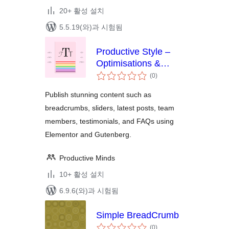
20+ 활성 설치
5.5.19(와)과 시험됨
Productive Style –
Optimisations &
전
Content Publishing
(0
)
체
Support
평
점
Publish stunning content such as
breadcrumbs, sliders, latest posts, team
members, testimonials, and FAQs using
Elementor and Gutenberg.
Productive Minds
10+ 활성 설치
6.9.6(와)과 시험됨
Simple BreadCrumb
전
(0
)