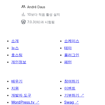
André Daus
10보다 적음 활성 설치
7.0.3(와)과 시험됨
소개
쇼케이스
뉴스
테마
호스팅
플러그인
개인정보
패턴
배우기
참여하기
지원
이벤트
개발자 도구
기부하기
↗
WordPress.tv
↗
Swag
↗