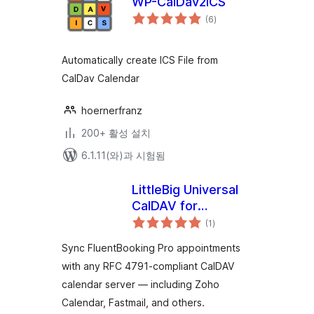
WP-CalDav2ICS
전
(6
)
체
평
점
Automatically create ICS File from
CalDav Calendar
hoernerfranz
200+ 활성 설치
6.1.11(와)과 시험됨
LittleBig Universal
CalDAV for
전
FluentBooking
(1
)
체
평
점
Sync FluentBooking Pro appointments
with any RFC 4791-compliant CalDAV
calendar server — including Zoho
Calendar, Fastmail, and others.