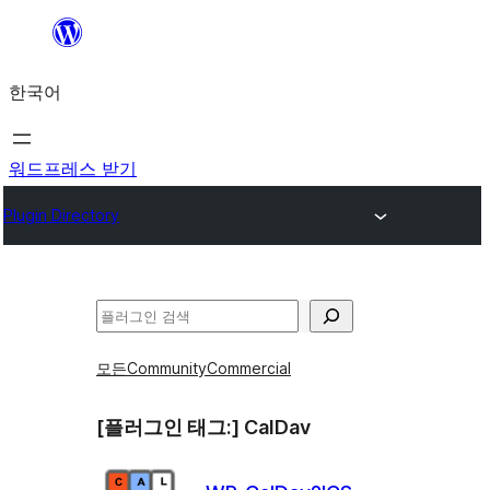
콘
텐
한국어
츠
로
바
워드프레스 받기
로
Plugin Directory
가
기
검
색
모든
Community
Commercial
[플러그인 태그:]
CalDav