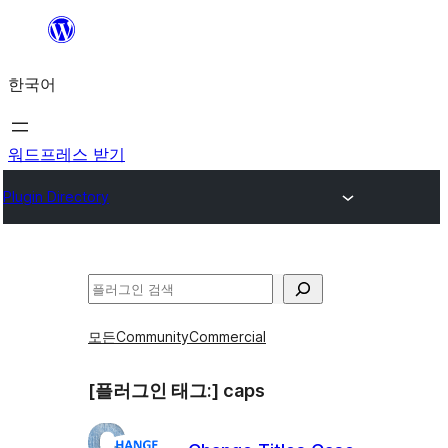
콘
텐
한국어
츠
로
바
워드프레스 받기
로
Plugin Directory
가
기
검
색
모든
Community
Commercial
[플러그인 태그:]
caps