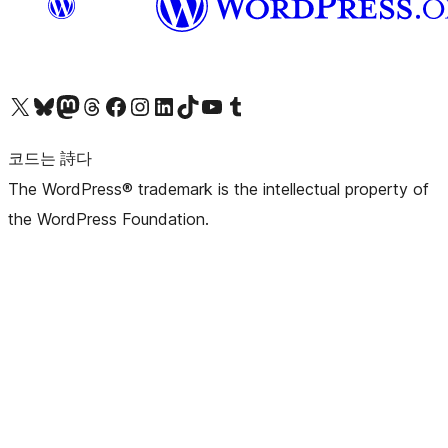
X(이전 트위터) 계정 방문하기
블루스카이 계정 방문하기
마스토돈 계정 방문하기
스레드 계정 방문하기
페이스북 페이지 방문하기
인스타그램 계정 방문하기
LinkedIn 계정 방문하기
틱톡 계정 방문하기
유튜브 채널 방문하기
텀블러 계정 방문하기
코드는 詩다
The WordPress® trademark is the intellectual property of
the WordPress Foundation.