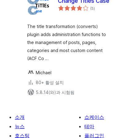
Change Titles Case
전
(5
)
체
평
점
The title transformation (converts)
plugin adds administration functions to
the management of posts, pages,
categories and most custom content
(ACF Co …
Michael
80+ 활성 설치
5.8.14(와)과 시험됨
소개
쇼케이스
뉴스
테마
호스팅
플러그인