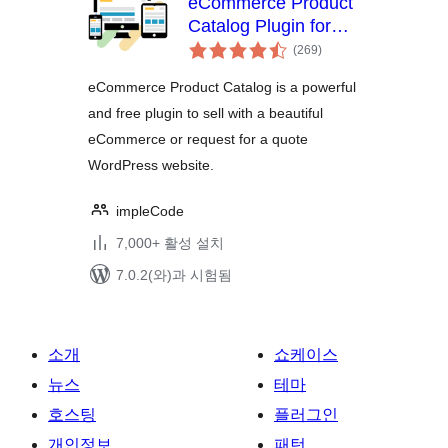
eCommerce Product
Catalog Plugin for
전
WordPress
(269
)
체
평
점
eCommerce Product Catalog is a powerful
and free plugin to sell with a beautiful
eCommerce or request for a quote
WordPress website.
impleCode
7,000+ 활성 설치
7.0.2(와)과 시험됨
소개
쇼케이스
뉴스
테마
호스팅
플러그인
개인정보
패턴