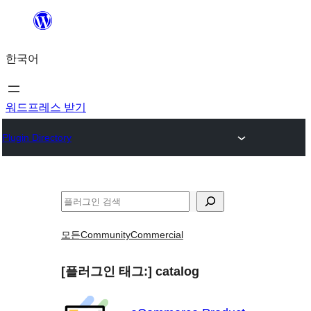
콘
텐
한국어
츠
로
바
워드프레스 받기
로
Plugin Directory
가
기
검
색
모든
Community
Commercial
[플러그인 태그:]
catalog