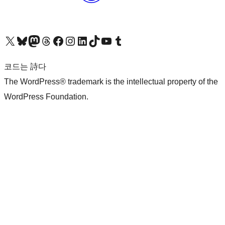
X(이전 트위터) 계정 방문하기
블루스카이 계정 방문하기
마스토돈 계정 방문하기
스레드 계정 방문하기
페이스북 페이지 방문하기
인스타그램 계정 방문하기
LinkedIn 계정 방문하기
틱톡 계정 방문하기
유튜브 채널 방문하기
텀블러 계정 방문하기
코드는 詩다
The WordPress® trademark is the intellectual property of the
WordPress Foundation.