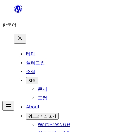
콘
텐
한국어
츠
로
바
로
테마
가
플러그인
기
소식
지원
문서
포럼
About
워드프레스 소개
WordPress 6.9