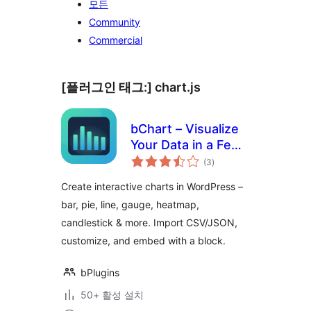
모든
Community
Commercial
[플러그인 태그:]
chart.js
bChart – Visualize
Your Data in a Few
전
Clicks
(3
)
체
평
점
Create interactive charts in WordPress –
bar, pie, line, gauge, heatmap,
candlestick & more. Import CSV/JSON,
customize, and embed with a block.
bPlugins
50+ 활성 설치