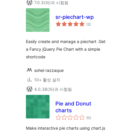
7.0.3(와)과 시험됨
sr-piechart-wp
전
(2
)
체
평
점
Easily create and manage a piechart .Get
a Fancy jQuery Pie Chart with a simple
shortcode
sohel razzaque
10+ 활성 설치
4.0.38(와)과 시험됨
Pie and Donut
charts
전
(0
)
체
평
점
Make interactive pie charts using chart.js