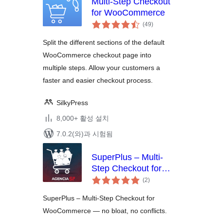
Multi-Step Checkout
for WooCommerce
전
(49
)
체
평
점
Split the different sections of the default
WooCommerce checkout page into
multiple steps. Allow your customers a
faster and easier checkout process.
SilkyPress
8,000+ 활성 설치
7.0.2(와)과 시험됨
SuperPlus – Multi-
Step Checkout for
전
WooCommerce
(2
)
체
평
점
SuperPlus – Multi-Step Checkout for
WooCommerce — no bloat, no conflicts.