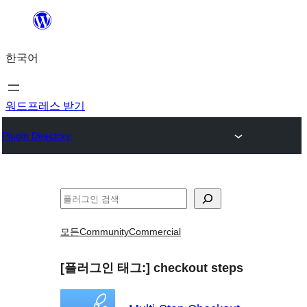
콘
텐
한국어
츠
로
바
워드프레스 받기
로
Plugin Directory
가
기
검
색
모든
Community
Commercial
[플러그인 태그:]
checkout steps