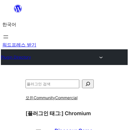
콘
텐
한국어
츠
로
바
워드프레스 받기
로
Plugin Directory
가
기
검
색
모든
Community
Commercial
[플러그인 태그:]
Chromium