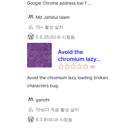
Google Chrome address bar f …
Md Jahidul Islam
10+ 활성 설치
5.0.25(와)과 시험됨
Avoid the
chromium lazy
전
loading broken
(0
)
체
평
characters bug
점
Avoid the chromium lazy loading broken
characters bug.
ganohr
10보다 적음 활성 설치
6.3.8(와)과 시험됨