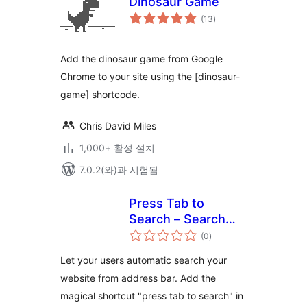
Dinosaur Game
전
(13
)
체
평
점
Add the dinosaur game from Google
Chrome to your site using the [dinosaur-
game] shortcode.
Chris David Miles
1,000+ 활성 설치
7.0.2(와)과 시험됨
Press Tab to
Search – Search
전
From Addressbar
(0
)
체
평
점
Let your users automatic search your
website from address bar. Add the
magical shortcut "press tab to search" in