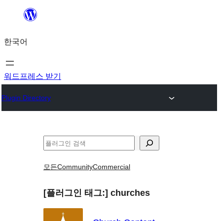
콘
텐
한국어
츠
로
바
워드프레스 받기
로
Plugin Directory
가
기
검
색
모든
Community
Commercial
[플러그인 태그:]
churches