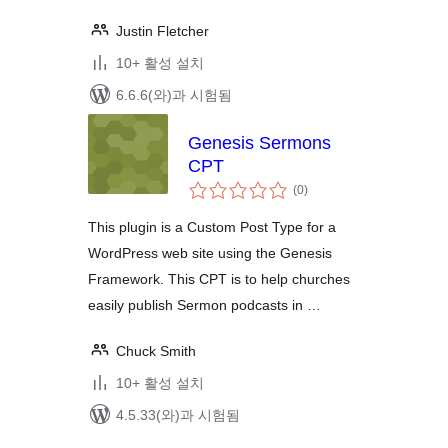
Justin Fletcher
10+ 활성 설치
6.6.6(와)과 시험됨
Genesis Sermons
CPT
전
(0
)
체
평
점
This plugin is a Custom Post Type for a
WordPress web site using the Genesis
Framework. This CPT is to help churches
easily publish Sermon podcasts in …
Chuck Smith
10+ 활성 설치
4.5.33(와)과 시험됨