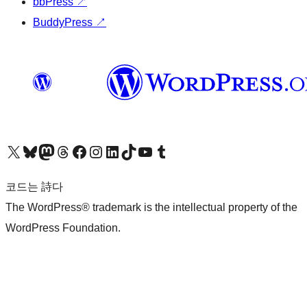
bbPress
↗
BuddyPress
↗
X(이전 트위터) 계정 방문하기
블루스카이 계정 방문하기
마스토돈 계정 방문하기
스레드 계정 방문하기
페이스북 페이지 방문하기
인스타그램 계정 방문하기
LinkedIn 계정 방문하기
틱톡 계정 방문하기
유튜브 채널 방문하기
텀블러 계정 방문하기
코드는 詩다
The WordPress® trademark is the intellectual property of the
WordPress Foundation.