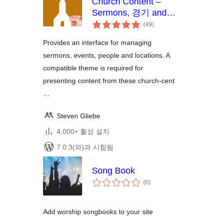
Church Content –
Sermons, 경기 and
전
More
(49
)
체
평
점
Provides an interface for managing
sermons, events, people and locations. A
compatible theme is required for
presenting content from these church-cent
…
Steven Gliebe
4,000+ 활성 설치
7.0.3(와)과 시험됨
Song Book
전
(0
)
체
평
점
Add worship songbooks to your site